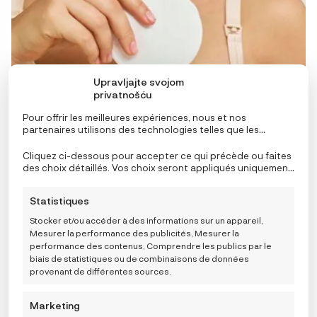
Upravljajte svojom
privatnošću
Pour offrir les meilleures expériences, nous et nos
partenaires utilisons des technologies telles que les
cookies pour stocker et/ou accéder aux informations de
l’appareil. Le consentement à ces technologies nous
Cliquez ci-dessous pour accepter ce qui précède ou faites
permettra, ainsi qu’à nos partenaires, de traiter des
des choix détaillés. Vos choix seront appliqués uniquement
données personnelles telles que le comportement de
à ce site. Vous pouvez modifier vos réglages à tout
navigation ou des ID uniques sur ce site et afficher des
moment, y compris le retrait de votre consentement, en
Statistiques
publicités (non-) personnalisées. Ne pas consentir ou
utilisant les boutons de la politique de cookies, ou en
retirer son consentement peut nuire à certaines
cliquant sur l’onglet de gestion du consentement en bas de
Stocker et/ou accéder à des informations sur un appareil,
fonctionnalités et fonctions.
l’écran.
Mesurer la performance des publicités, Mesurer la
Carriwell Perivi jastučići za dojilje od svile, 6 kom
performance des contenus, Comprendre les publics par le
biais de statistiques ou de combinaisons de données
17,25
€
provenant de différentes sources.
Marketing