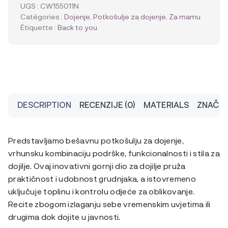
za
UGS :
CW155011N
dojenje,
Catégories :
Dojenje
,
Potkošulje za dojenje
,
Za mamu
bez
Étiquette :
Back to you
šavova,
od
recikliranih
materijala
DESCRIPTION
RECENZIJE (0)
MATERIALS
ZNAČAJ
Predstavljamo bešavnu potkošulju za dojenje,
vrhunsku kombinaciju podrške, funkcionalnosti i stila za
dojilje. Ovaj inovativni gornji dio za dojilje pruža
praktičnost i udobnost grudnjaka, a istovremeno
uključuje toplinu i kontrolu odjeće za oblikovanje.
Recite zbogom izlaganju sebe vremenskim uvjetima ili
drugima dok dojite u javnosti.