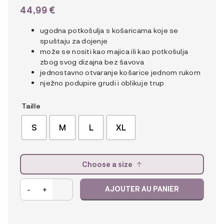
44,99
€
ugodna potkošulja s košaricama koje se
spuštaju za dojenje
može se nositi kao majica ili kao potkošulja
zbog svog dizajna bez šavova
jednostavno otvaranje košarice jednom rukom
nježno podupire grudi i oblikuje trup
Taille
S
M
L
XL
Choose a size
quantité
-
+
AJOUTER AU PANIER
de
Carriwell
Potkošulja