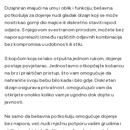
Dizajniran imajući na umu i oblik i funkciju, bešavna
potkošulja za dojenje nudi gladak dizajn koji se može
nositi kao gornji dio majice ili diskretno staviti ispod
odjeće. S njegovom svestranom prirodom, možete bez
napora prelaziti između različitih odjevnih kombinacija
bez kompromisa u udobnosti ili stilu.
S kopčom koja se lako otpušta jednom rukom, dojenje
postaje povjetarac. Jednostavno otkopčajte košaricu
na brz i praktičan pristup, što vam omogućuje da
nahranite svoju bebu bilo kada i bilo gdje. Diskretan
dizajn osigurava privatnost, omogućujući vam da
otkrijete onoliko koliko vam je ugodno dok dojite u
javnosti.
Ne samo da bešavna potkošulju omogućuje dojenje
bez napora, već nudi i nježnu potporu vašim grudima i