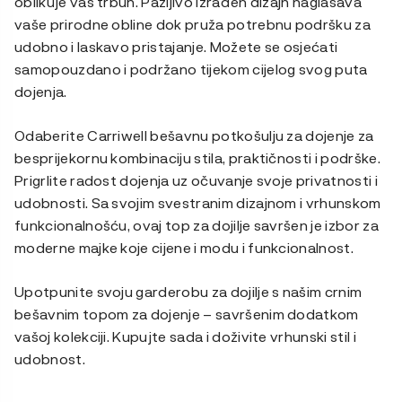
oblikuje vaš trbuh. Pažljivo izrađen dizajn naglašava
vaše prirodne obline dok pruža potrebnu podršku za
udobno i laskavo pristajanje. Možete se osjećati
samopouzdano i podržano tijekom cijelog svog puta
dojenja.
Odaberite Carriwell bešavnu potkošulju za dojenje za
besprijekornu kombinaciju stila, praktičnosti i podrške.
Prigrlite radost dojenja uz očuvanje svoje privatnosti i
udobnosti. Sa svojim svestranim dizajnom i vrhunskom
funkcionalnošću, ovaj top za dojilje savršen je izbor za
moderne majke koje cijene i modu i funkcionalnost.
Upotpunite svoju garderobu za dojilje s našim crnim
bešavnim topom za dojenje – savršenim dodatkom
vašoj kolekciji. Kupujte sada i doživite vrhunski stil i
udobnost.