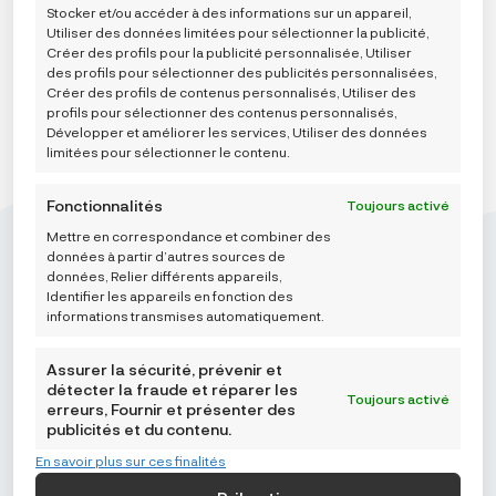
AJOUTER AU PANIER
Stocker et/ou accéder à des informations sur un appareil,
Utiliser des données limitées pour sélectionner la publicité,
Créer des profils pour la publicité personnalisée, Utiliser
des profils pour sélectionner des publicités personnalisées,
Créer des profils de contenus personnalisés, Utiliser des
profils pour sélectionner des contenus personnalisés,
Développer et améliorer les services, Utiliser des données
limitées pour sélectionner le contenu.
Fonctionnalités
Toujours activé
Mettre en correspondance et combiner des
données à partir d’autres sources de
données, Relier différents appareils,
Identifier les appareils en fonction des
informations transmises automatiquement.
Mikroedra d.o.o.
(01) 48 22 132
Assurer la sécurité, prévenir et
info@najnaj.eu
détecter la fraude et réparer les
Toujours activé
erreurs, Fournir et présenter des
publicités et du contenu.
TIPS
En savoir plus sur ces finalités
PODRŠKA