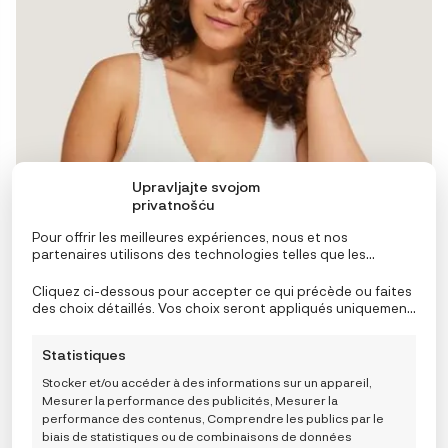
peuvent
être
choisies
sur
la
page
du
produit
Upravljajte svojom
privatnošću
Pour offrir les meilleures expériences, nous et nos
partenaires utilisons des technologies telles que les
cookies pour stocker et/ou accéder aux informations de
l’appareil. Le consentement à ces technologies nous
Cliquez ci-dessous pour accepter ce qui précède ou faites
permettra, ainsi qu’à nos partenaires, de traiter des
des choix détaillés. Vos choix seront appliqués uniquement
données personnelles telles que le comportement de
à ce site. Vous pouvez modifier vos réglages à tout
navigation ou des ID uniques sur ce site et afficher des
moment, y compris le retrait de votre consentement, en
Statistiques
publicités (non-) personnalisées. Ne pas consentir ou
utilisant les boutons de la politique de cookies, ou en
retirer son consentement peut nuire à certaines
cliquant sur l’onglet de gestion du consentement en bas de
Stocker et/ou accéder à des informations sur un appareil,
fonctionnalités et fonctions.
Carriwell Crossover grudnjak za dojenje i spavanje –
l’écran.
Mesurer la performance des publicités, Mesurer la
bijeli
performance des contenus, Comprendre les publics par le
23,23
€
biais de statistiques ou de combinaisons de données