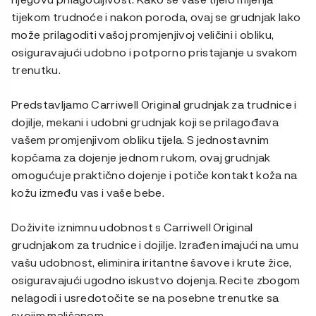
tijekom trudnoće i nakon poroda, ovaj se grudnjak lako
može prilagoditi vašoj promjenjivoj veličini i obliku,
osiguravajući udobno i potporno pristajanje u svakom
trenutku.
Predstavljamo Carriwell Original grudnjak za trudnice i
dojilje, mekani i udobni grudnjak koji se prilagođava
vašem promjenjivom obliku tijela. S jednostavnim
kopčama za dojenje jednom rukom, ovaj grudnjak
omogućuje praktično dojenje i potiče kontakt koža na
kožu između vas i vaše bebe.
Doživite iznimnu udobnost s Carriwell Original
grudnjakom za trudnice i dojilje. Izrađen imajući na umu
vašu udobnost, eliminira iritantne šavove i krute žice,
osiguravajući ugodno iskustvo dojenja. Recite zbogom
nelagodi i usredotočite se na posebne trenutke sa
svojim mališanom.