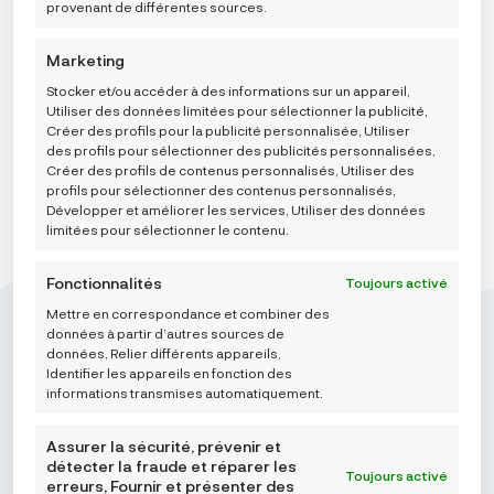
provenant de différentes sources.
Choose a size
Marketing
AJOUTER AU PANIER
Stocker et/ou accéder à des informations sur un appareil,
Utiliser des données limitées pour sélectionner la publicité,
Créer des profils pour la publicité personnalisée, Utiliser
des profils pour sélectionner des publicités personnalisées,
Créer des profils de contenus personnalisés, Utiliser des
profils pour sélectionner des contenus personnalisés,
Développer et améliorer les services, Utiliser des données
limitées pour sélectionner le contenu.
Fonctionnalités
Toujours activé
Mettre en correspondance et combiner des
données à partir d’autres sources de
données, Relier différents appareils,
Identifier les appareils en fonction des
informations transmises automatiquement.
Mikroedra d.o.o.
(01) 48 22 132
Assurer la sécurité, prévenir et
info@najnaj.eu
détecter la fraude et réparer les
Toujours activé
erreurs, Fournir et présenter des