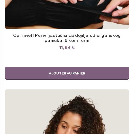
Carriwell Perivi jastučići za dojilje od organskog
pamuka, 6 kom -crni
11,94
€
AJOUTER AU PANIER
Ce
produit
a
plusieurs
variations.
Les
options