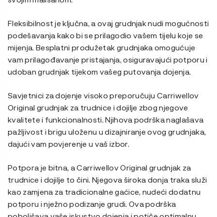
Fleksibilnost je ključna, a ovaj grudnjak nudi mogućnosti
podešavanja kako bi se prilagodio vašem tijelu koje se
mijenja. Besplatni produžetak grudnjaka omogućuje
vam prilagođavanje pristajanja, osiguravajući potporu i
udoban grudnjak tijekom vašeg putovanja dojenja.
Savjetnici za dojenje visoko preporučuju Carriwellov
Original grudnjak za trudnice i dojilje zbog njegove
kvalitete i funkcionalnosti. Njihova podrška naglašava
pažljivost i brigu uloženu u dizajniranje ovog grudnjaka,
dajući vam povjerenje u vaš izbor.
Potpora je bitna, a Carriwellov Original grudnjak za
trudnice i dojilje to čini. Njegova široka donja traka služi
kao zamjena za tradicionalne gaćice, nudeći dodatnu
potporu i nježno podizanje grudi. Ova podrška
poboljšava vaše iskustvo dojenja i potiče optimalnu