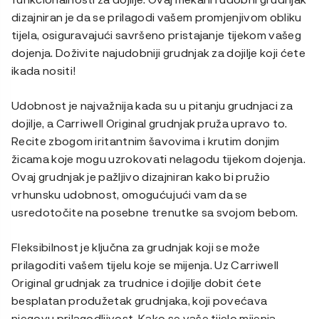
dizajniran je da se prilagodi vašem promjenjivom obliku
tijela, osiguravajući savršeno pristajanje tijekom vašeg
dojenja. Doživite najudobniji grudnjak za dojilje koji ćete
ikada nositi!
Udobnost je najvažnija kada su u pitanju grudnjaci za
dojilje, a Carriwell Original grudnjak pruža upravo to.
Recite zbogom iritantnim šavovima i krutim donjim
žicama koje mogu uzrokovati nelagodu tijekom dojenja.
Ovaj grudnjak je pažljivo dizajniran kako bi pružio
vrhunsku udobnost, omogućujući vam da se
usredotočite na posebne trenutke sa svojom bebom.
Fleksibilnost je ključna za grudnjak koji se može
prilagoditi vašem tijelu koje se mijenja. Uz Carriwell
Original grudnjak za trudnice i dojilje dobit ćete
besplatan produžetak grudnjaka, koji povećava
njegovu prilagodljivost. Kako se vaše tijelo mijenja