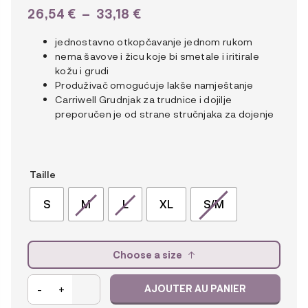
PLAGE
26,54
€
–
33,18
€
DE
jednostavno otkopčavanje jednom rukom
PRIX :
nema šavove i žicu koje bi smetale i iritirale
26,54 €
kožu i grudi
Produživač omogućuje lakše namještanje
À
Carriwell Grudnjak za trudnice i dojilje
33,18 €
preporučen je od strane stručnjaka za dojenje
Taille
S
M
L
XL
S/M
Choose a size
quantité
-
+
AJOUTER AU PANIER
de