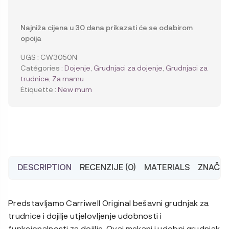
Carriwell
Original
grudnjak
Najniža cijena u 30 dana prikazati će se odabirom
za
opcija
trudnice
i
UGS :
CW3050N
dojilje
Catégories :
Dojenje
,
Grudnjaci za dojenje
,
Grudnjaci za
bez
trudnice
,
Za mamu
šavova
Étiquette :
New mum
-
boja
kože
DESCRIPTION
RECENZIJE (0)
MATERIALS
ZNAČAJ
Predstavljamo Carriwell Original bešavni grudnjak za
trudnice i dojilje utjelovljenje udobnosti i
funkcionalnosti za dojilje. Ovaj mekani i udobni grudnjak