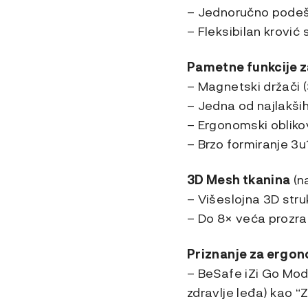
– Jednoručno podeša
– Fleksibilan krović
Pametne funkcije za
– Magnetski držači 
– Jedna od najlakših
– Ergonomski oblik
– Brzo formiranje 3u
3D Mesh tkanina
(n
– Višeslojna 3D str
– Do 8× veća prozr
Priznanje za ergon
– BeSafe iZi Go Mod
zdravlje leđa) kao “Z