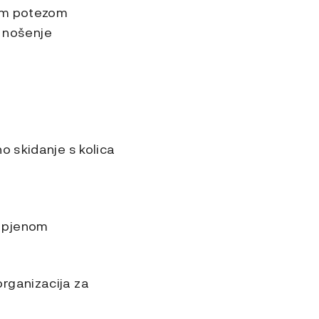
nim potezom
a nošenje
o skidanje s kolica
U pjenom
rganizacija za