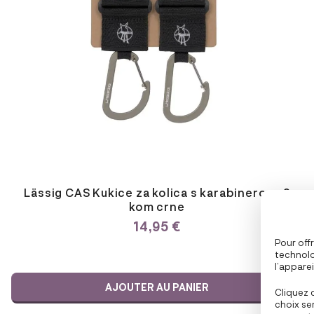
Lässig CAS Kukice za kolica s karabinerom, 2
kom crne
14,95
€
Pour offr
technolo
l’appare
partenai
AJOUTER AU PANIER
navigatio
Cliquez 
personna
choix se
fonction