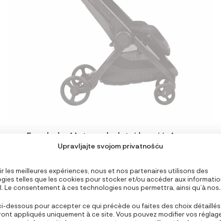
Ergobaby Metro+ dodatni krović, Azure
Upravljajte svojom privatnošću
27,93
€
LE
LE
39,90
€
PRIX
PRIX
INITIAL
ACTUEL
ir les meilleures expériences, nous et nos partenaires utilisons des
ÉTAIT :
EST :
gies telles que les cookies pour stocker et/ou accéder aux informati
il. Le consentement à ces technologies nous permettra, ainsi qu’à nos
39,90 €.
39,90 €.
AJOUTER AU PANIER
res, de traiter des données personnelles telles que le comportement 
n ou des ID uniques sur ce site et afficher des publicités (non-)
ci-dessous pour accepter ce qui précède ou faites des choix détaillés
lisées. Ne pas consentir ou retirer son consentement peut nuire à ce
ront appliqués uniquement à ce site. Vous pouvez modifier vos réglag
nalités et fonctions.