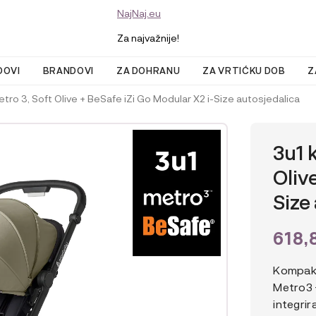
NajNaj.eu
Za najvažnije!
DOVI
BRANDOVI
ZA DOHRANU
ZA VRTIĆKU DOB
Z
tro 3, Soft Olive + BeSafe iZi Go Modular X2 i-Size autosjedalica
3u1 
Oliv
Size
618,
Kompakt
Metro3 
integri