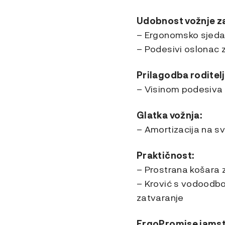
Udobnost vožnje za
– Ergonomsko sjeda
– Podesivi oslonac 
Prilagodba roditelj
– Visinom podesiva
Glatka vožnja:
– Amortizacija na sv
Praktičnost:
– Prostrana košara 
– Krović s vodoodb
zatvaranje
ErgoPromise jamst