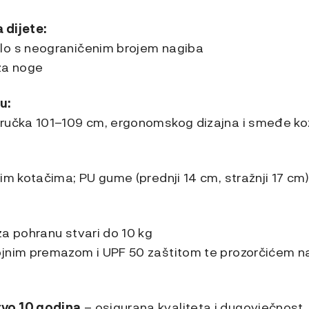
 dijete:
lo s neograničenim brojem nagiba
za noge
u:
 ručka 101–109 cm, ergonomskog dizajna i smeđe k
im kotačima; PU gume (prednji 14 cm, stražnji 17 cm)
za pohranu stvari do 10 kg
ojnim premazom i UPF 50 zaštitom te prozorčićem 
vo 10 godina
– osigurana kvaliteta i dugovječnost