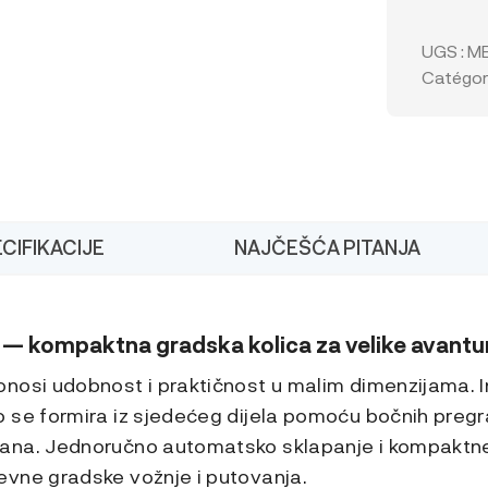
kolica
Ergobab
UGS :
M
Metro
Catégori
3,
Soft
Olive
+
BeSafe
iZi
Go
CIFIKACIJE
NAJČEŠĆA PITANJA
Modular
X2
i-
Size
autosjed
— kompaktna gradska kolica za velike avantu
nosi udobnost i praktičnost u malim dimenzijama. I
 se formira iz sjedećeg dijela pomoću bočnih pregra
ana. Jednoručno automatsko sklapanje i kompaktne
vne gradske vožnje i putovanja.