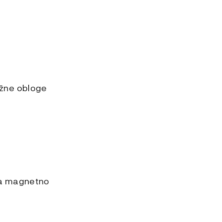
ožne obloge
na magnetno