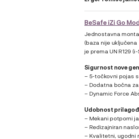
BeSafe iZi Go Mod
Jednostavna montaža
(baza nije uključena
je prema UN R129 (i-S
Sigurnost nove gen
– 5-točkovni pojas s
– Dodatna bočna zaš
– Dynamic Force Abs
Udobnost prilago
– Mekani potporni j
– Redizajniran naslo
– Kvalitetni, ugodni 