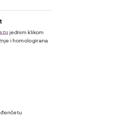
t
azu
jednim klikom
žnje i homologirana
a
rođenčetu