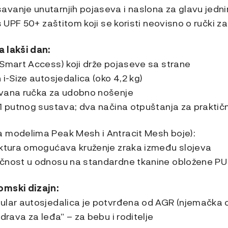
vanje unutarnjih pojaseva i naslona za glavu jed
 s UPF 50+ zaštitom koji se koristi neovisno o ručki z
 lakši dan:
(Smart Access) koji drže pojaseve sa strane
 i-Size autosjedalica (oko 4,2 kg)
ovana ručka za udobno nošenje
1 putnog sustava; dva načina otpuštanja za praktičn
a modelima Peak Mesh i Antracit Mesh boje):
uktura omogućava kruženje zraka između slojeva
ačnost u odnosu na standardne tkanine obložene P
omski dizajn:
ular autosjedalica je potvrđena od AGR (njemačka o
drava za leđa” – za bebu i roditelje