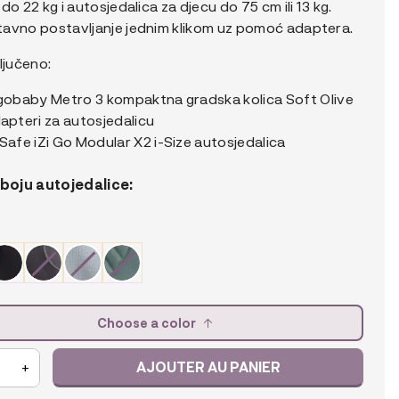
do 22 kg i autosjedalica za djecu do 75 cm ili 13 kg.
À
avno postavljanje jednim klikom uz pomoć adaptera.
638,80 €
ljučeno:
gobaby Metro 3 kompaktna gradska kolica Soft Olive
apteri za autosjedalicu
Safe iZi Go Modular X2 i-Size autosjedalica
 boju autojedalice:
Choose a color
AJOUTER AU PANIER
+