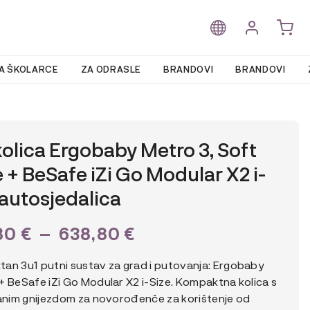
A ŠKOLARCE
ZA ODRASLE
BRANDOVI
BRANDOVI
kolica Ergobaby Metro 3, Soft
e + BeSafe iZi Go Modular X2 i-
 autosjedalica
PLAGE
80
€
–
638,80
€
DE
an 3u1 putni sustav za grad i putovanja: Ergobaby
PRIX :
+ BeSafe iZi Go Modular X2 i-Size. Kompaktna kolica s
ranim gnijezdom za novorođenče za korištenje od
618,80 €