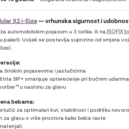
ular X2 i-Size
— vrhunska sigurnost i udobnos
 automobilskim pojasom u 3 točke, ili na
ISOFIX b
 u paket). Uvijek se postavlja suprotno od smjera vo
ize).
eracije:
a širokim pojasevima i jastučićima
tita SIP+ smanjuje opterećenje pri bočnim udarim
orber™ u naslonu za glavu
đena bebama:
astučić za optimalan kut, stabilnost i podršku novo
n za glavu s više prostora kako beba raste
materijali