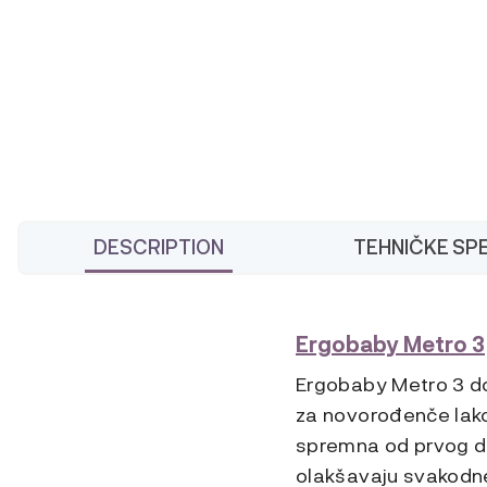
DESCRIPTION
TEHNIČKE SPE
Ergobaby Metro 3
Ergobaby Metro 3 do
za novorođenče lako
spremna od prvog d
olakšavaju svakodne