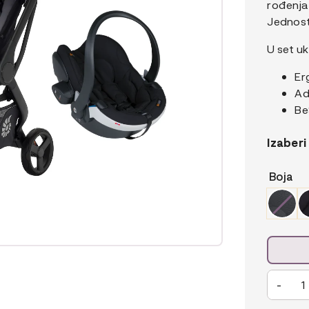
rođenja 
Jednost
U set uk
Er
Ad
Be
Izaberi
Boja
quantité
-
de
3u1