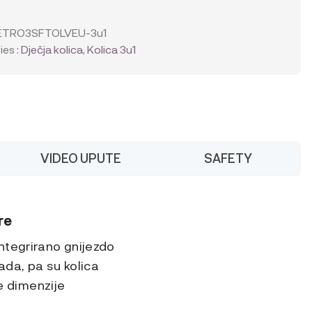
y
ETRO3SFTOLVEU-3u1
es :
Dječja kolica
,
Kolica 3u1
VIDEO UPUTE
SAFETY
alica
re
ntegrirano gnijezdo
da, pa su kolica
 dimenzije