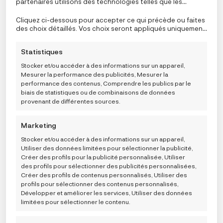
partenaires utilisons des technologies telles que les
cookies pour stocker et/ou accéder aux informations de
l’appareil. Le consentement à ces technologies nous
Cliquez ci-dessous pour accepter ce qui précède ou faites
Ako se vaš krevet već ne može ručno ljuljati, trebali
permettra, ainsi qu’à nos partenaires, de traiter des
des choix détaillés. Vos choix seront appliqués uniquement
biste kupiti i nožice za ljuljanje. Noge za ljuljanje kreveta
données personnelles telles que le comportement de
à ce site. Vous pouvez modifier vos réglages à tout
navigation ou des ID uniques sur ce site et afficher des
moment, y compris le retrait de votre consentement, en
mogu se montirati samo na krevetiće s drvenim
Statistiques
publicités (non-) personnalisées. Ne pas consentir ou
utilisant les boutons de la politique de cookies, ou en
nogama, ali ne
retirer son consentement peut nuire à certaines
cliquant sur l’onglet de gestion du consentement en bas de
Stocker et/ou accéder à des informations sur un appareil,
fonctionnalités et fonctions.
l’écran.
teža od 22 kg (bez posteljine i bebe).
Mesurer la performance des publicités, Mesurer la
performance des contenus, Comprendre les publics par le
biais de statistiques ou de combinaisons de données
Adapter za krevet Sleepytroll dolazi s inbus ključem za
provenant de différentes sources.
montažu.
Marketing
Stocker et/ou accéder à des informations sur un appareil,
Utiliser des données limitées pour sélectionner la publicité,
Créer des profils pour la publicité personnalisée, Utiliser
des profils pour sélectionner des publicités personnalisées,
Créer des profils de contenus personnalisés, Utiliser des
profils pour sélectionner des contenus personnalisés,
Développer et améliorer les services, Utiliser des données
limitées pour sélectionner le contenu.