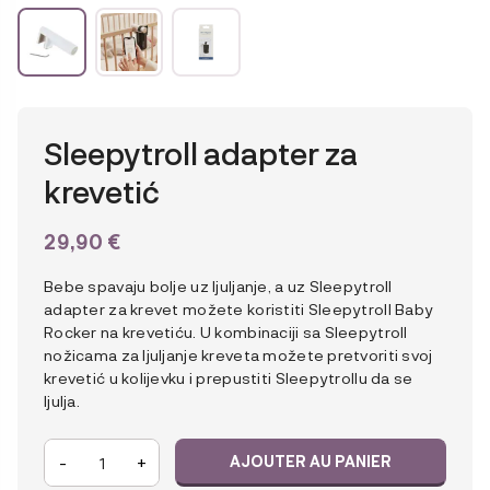
Sleepytroll adapter za
krevetić
29,90
€
Bebe spavaju bolje uz ljuljanje, a uz Sleepytroll
adapter za krevet možete koristiti Sleepytroll Baby
Rocker na krevetiću. U kombinaciji sa Sleepytroll
nožicama za ljuljanje kreveta možete pretvoriti svoj
krevetić u kolijevku i prepustiti Sleepytrollu da se
ljulja.
quantité
-
+
AJOUTER AU PANIER
de