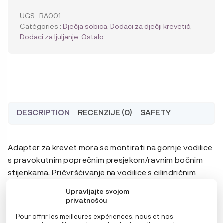
Sleepytroll
adapter
UGS :
BA001
za
Catégories :
Dječja sobica
,
Dodaci za dječji krevetić
,
krevetić
Dodaci za ljuljanje
,
Ostalo
DESCRIPTION
RECENZIJE (0)
SAFETY
Adapter za krevet mora se montirati na gornje vodilice
s pravokutnim poprečnim presjekom/ravnim bočnim
stijenkama. Pričvršćivanje na vodilice s cilindričnim
poprečnim presjecima neće biti sigurno i vaš
Upravljajte svojom
Sleepytroll se može oštetiti. Adapter za krevet
privatnošću
odgovara gornjim vodilicama debljine od 1 cm do 3,7
Pour offrir les meilleures expériences, nous et nos
cm.