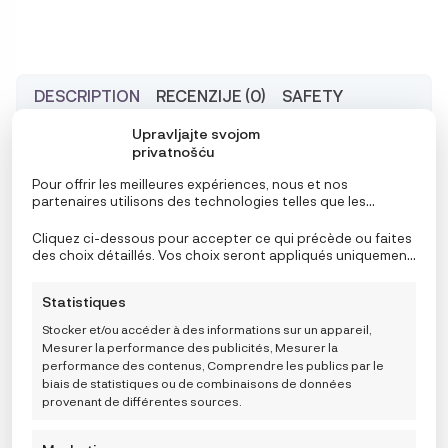
DESCRIPTION
RECENZIJE (0)
SAFETY
Upravljajte svojom
privatnošću
Dodatno zaštitite svoje dijete od štetnih UV zraka
Pour offrir les meilleures expériences, nous et nos
univerzalnim suncobranom iCandy. Uvijek
partenaires utilisons des technologies telles que les
preporučujemo upotrebu zaštitne kreme kada je dijete
cookies pour stocker et/ou accéder aux informations de
l’appareil. Le consentement à ces technologies nous
Cliquez ci-dessous pour accepter ce qui précède ou faites
izloženo suncu.
permettra, ainsi qu’à nos partenaires, de traiter des
des choix détaillés. Vos choix seront appliqués uniquement
données personnelles telles que le comportement de
à ce site. Vous pouvez modifier vos réglages à tout
navigation ou des ID uniques sur ce site et afficher des
Uz suncobran potrebno je koristiti i stezaljku za
moment, y compris le retrait de votre consentement, en
Statistiques
publicités (non-) personnalisées. Ne pas consentir ou
utilisant les boutons de la politique de cookies, ou en
suncobran/čašu koja se kupuje odvojeno i prilagođena
retirer son consentement peut nuire à certaines
cliquant sur l’onglet de gestion du consentement en bas de
Stocker et/ou accéder à des informations sur un appareil,
fonctionnalités et fonctions.
je modelu kolica;
l’écran.
Mesurer la performance des publicités, Mesurer la
performance des contenus, Comprendre les publics par le
biais de statistiques ou de combinaisons de données
za iCandy Peach
provenant de différentes sources.
za iCandy PIP