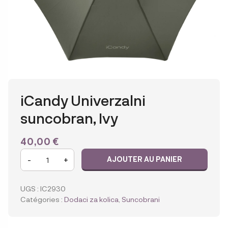
iCandy Univerzalni
suncobran, Ivy
40,00
€
quantité
-
+
AJOUTER AU PANIER
de
iCandy
Univerzalni
UGS :
IC2930
suncobran,
Catégories :
Dodaci za kolica
,
Suncobrani
Ivy