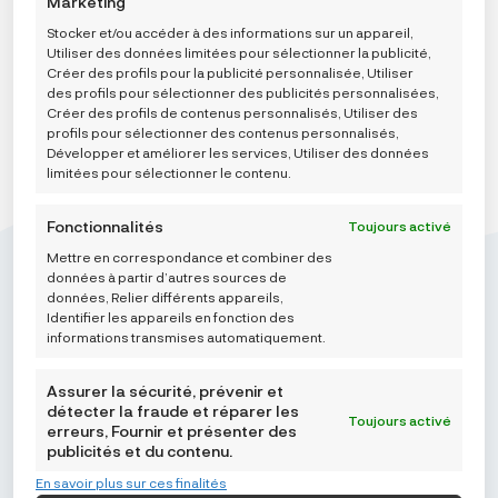
Marketing
Stocker et/ou accéder à des informations sur un appareil,
Utiliser des données limitées pour sélectionner la publicité,
Créer des profils pour la publicité personnalisée, Utiliser
des profils pour sélectionner des publicités personnalisées,
Créer des profils de contenus personnalisés, Utiliser des
profils pour sélectionner des contenus personnalisés,
Développer et améliorer les services, Utiliser des données
limitées pour sélectionner le contenu.
Fonctionnalités
Toujours activé
Mettre en correspondance et combiner des
données à partir d’autres sources de
données, Relier différents appareils,
Identifier les appareils en fonction des
informations transmises automatiquement.
Mikroedra d.o.o.
(01) 48 22 132
Assurer la sécurité, prévenir et
détecter la fraude et réparer les
info@najnaj.eu
Toujours activé
erreurs, Fournir et présenter des
publicités et du contenu.
TIPS
En savoir plus sur ces finalités