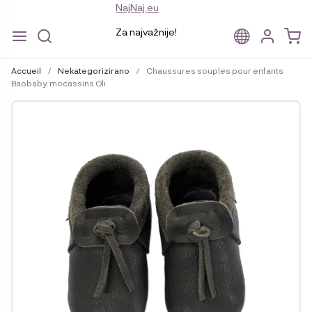
NajNaj.eu
Za najvažnije!
Aller
Aller
à
au
Accueil
/
Nekategorizirano
/
Chaussures souples pour enfants
la
contenu
Baobaby, mocassins Oli
navigation