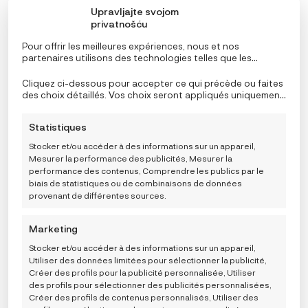
la
Upravljajte svojom
page
privatnošću
du
Pour offrir les meilleures expériences, nous et nos
produit
partenaires utilisons des technologies telles que les
cookies pour stocker et/ou accéder aux informations de
l’appareil. Le consentement à ces technologies nous
Cliquez ci-dessous pour accepter ce qui précède ou faites
permettra, ainsi qu’à nos partenaires, de traiter des
des choix détaillés. Vos choix seront appliqués uniquement
données personnelles telles que le comportement de
à ce site. Vous pouvez modifier vos réglages à tout
navigation ou des ID uniques sur ce site et afficher des
moment, y compris le retrait de votre consentement, en
Statistiques
publicités (non-) personnalisées. Ne pas consentir ou
utilisant les boutons de la politique de cookies, ou en
retirer son consentement peut nuire à certaines
cliquant sur l’onglet de gestion du consentement en bas de
Chaussons souples pour bébé Baobaby, Stegofriends
Stocker et/ou accéder à des informations sur un appareil,
fonctionnalités et fonctions.
l’écran.
39,99
€
Mesurer la performance des publicités, Mesurer la
performance des contenus, Comprendre les publics par le
2XL
L
M
S
XL
biais de statistiques ou de combinaisons de données
provenant de différentes sources.
Choose a size
Marketing
AJOUTER AU PANIER
Stocker et/ou accéder à des informations sur un appareil,
Utiliser des données limitées pour sélectionner la publicité,
Créer des profils pour la publicité personnalisée, Utiliser
des profils pour sélectionner des publicités personnalisées,
Créer des profils de contenus personnalisés, Utiliser des