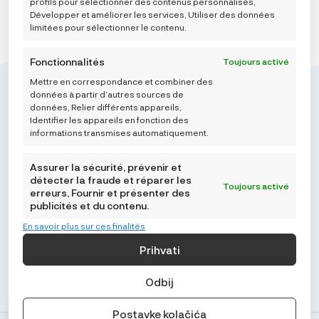
profils pour sélectionner des contenus personnalisés,
Développer et améliorer les services, Utiliser des données
limitées pour sélectionner le contenu.
Fonctionnalités
Toujours activé
Mettre en correspondance et combiner des
données à partir d’autres sources de
données, Relier différents appareils,
Identifier les appareils en fonction des
informations transmises automatiquement.
Mikroedra d.o.o.
(01) 48 22 132
Assurer la sécurité, prévenir et
info@najnaj.eu
détecter la fraude et réparer les
Toujours activé
erreurs, Fournir et présenter des
publicités et du contenu.
TIPS
En savoir plus sur ces finalités
PODRŠKA
Prihvati
NAJNAJ.EU
Odbij
Postavke kolačića