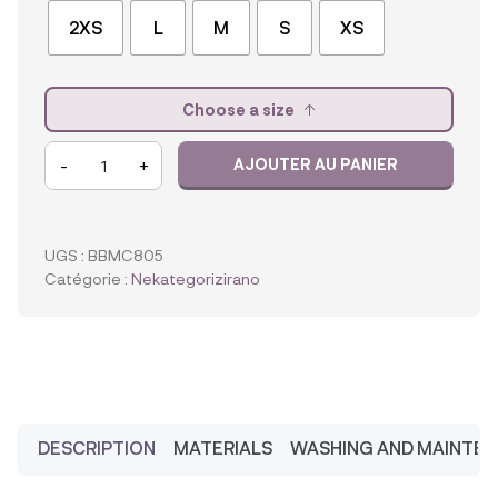
2XS
L
M
S
XS
Choose a size
quantité
-
+
AJOUTER AU PANIER
de
Chaussures
souples
pour
UGS :
BBMC805
enfants
Catégorie :
Nekategorizirano
Baobaby,
mocassins
Oli
DESCRIPTION
MATERIALS
WASHING AND MAINTE