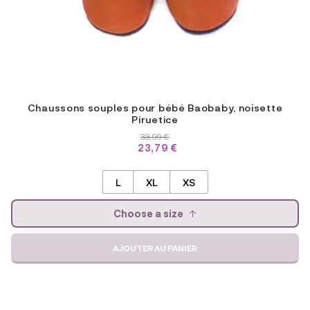
du
produit
Chaussons souples pour bébé Baobaby, noisette
Piruetice
33,99
€
23,79
€
L
XL
XS
Choose a size
AJOUTER AU PANIER
Ce
produit