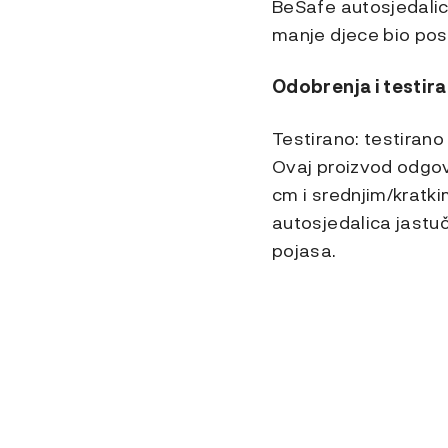
BeSafe autosjedalic
manje djece bio pos
Odobrenja i testira
Testirano: testirano
Ovaj proizvod odgo
cm i srednjim/kratki
autosjedalica jastu
pojasa.