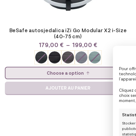
BeSafe autosjedalica iZi Go Modular X2 i-Size
(40-75 cm)
PLAGE
179,00
€
–
199,00
€
DE
PRIX :
179,00 €
À
Pour offr
Choose a option
technolo
199,00 €
l’appare
partenai
AJOUTER AU PANIER
navigatio
Cliquez 
personna
choix se
fonction
moment, 
politiqu
de l’écra
Statis
Stocker
publici
statist