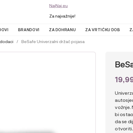
NajNaj.eu
Za najvažnije!
DOVI
BRANDOVI
ZA DOHRANU
ZA VRTIĆKU DOB
Z
 dodaci
/
BeSafe Univerzalni držač pojasa
BeSa
19,9
Univerz
autosje
vožnje. 
bi osta
da se di
otvoriti