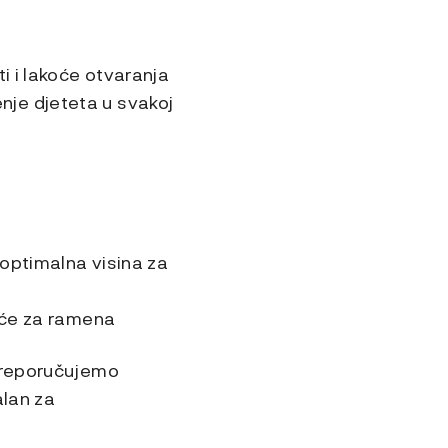
i i lakoće otvaranja
je djeteta u svakoj
optimalna visina za
čiće za ramena
 preporučujemo
alan za