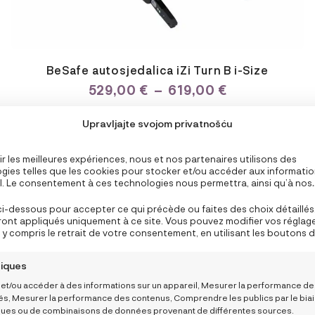
BeSafe autosjedalica iZi Turn B i-Size
PLAGE
529,00
€
–
619,00
€
DE
PRIX :
Upravljajte svojom privatnošću
529,00 €
À
619,00 €
ir les meilleures expériences, nous et nos partenaires utilisons des
Choose a option
gies telles que les cookies pour stocker et/ou accéder aux informati
il. Le consentement à ces technologies nous permettra, ainsi qu’à nos
res, de traiter des données personnelles telles que le comportement 
AJOUTER AU PANIER
n ou des ID uniques sur ce site et afficher des publicités (non-)
ci-dessous pour accepter ce qui précède ou faites des choix détaillés
lisées. Ne pas consentir ou retirer son consentement peut nuire à ce
ront appliqués uniquement à ce site. Vous pouvez modifier vos réglag
nalités et fonctions.
y compris le retrait de votre consentement, en utilisant les boutons d
e de cookies, ou en cliquant sur l’onglet de gestion du consentement 
n.
tiques
 et/ou accéder à des informations sur un appareil, Mesurer la performance d
tés, Mesurer la performance des contenus, Comprendre les publics par le bia
iques ou de combinaisons de données provenant de différentes sources.