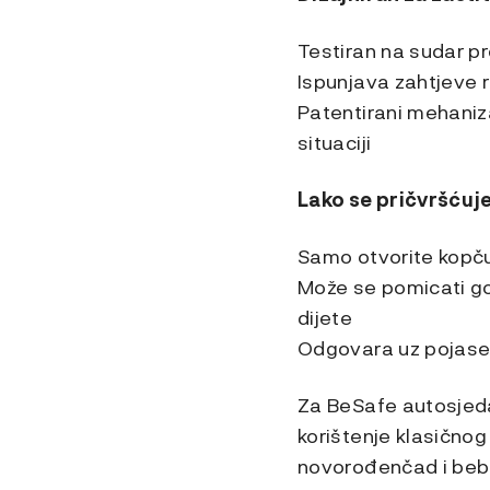
Testiran na sudar p
Ispunjava zahtjeve r
Patentirani mehaniz
situaciji
Lako se pričvršćuj
Samo otvorite kopču
Može se pomicati go
dijete
Odgovara uz pojasev
Za BeSafe autosjeda
korištenje klasičnog
novorođenčad i beb