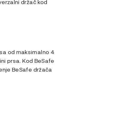
erzalni držač kod
asa od maksimalno 4
ini prsa. Kod BeSafe
tenje BeSafe držača