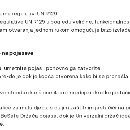
rema regulativi UN R129
egulative UN R129 u pogledu veličine, funkcionalnost
am otvaranja jednom rukom omogućuje brzo izvlačen
e na pojaseve
, umetnite pojas i ponovno ga zatvorite
re-dolje dok je kopča otvorena kako bi se pronašla 
e standardne širine 4 cm i srednje ili kratke jastu
lice za malu djecu, s duljim zaštitnim jastučićima
 BeSafe Držača pojasa, dok je Univerzalni držač ide
e.