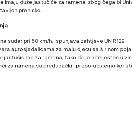
e imaju duže jastučiće za ramena, zbog čega bi Univ
tavljen prenisko.
nja
 na sudar pri 50 km/h, ispunjava zahtjeve UN R129
vara autosjedalicama za malu djecu sa širinom poj
m jastučićima za ramena, tako da je namješten u vis
čići za ramena su predugački i preporučujemo koriš