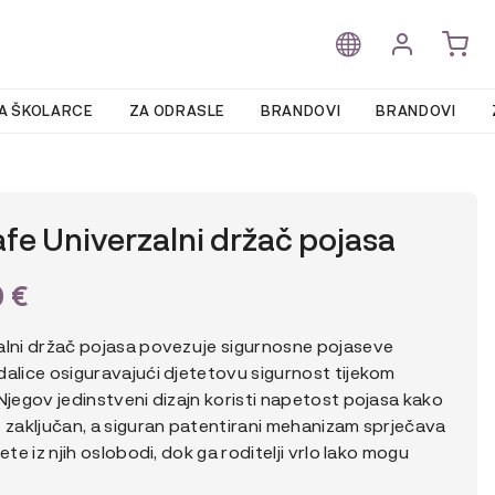
A ŠKOLARCE
ZA ODRASLE
BRANDOVI
BRANDOVI
fe Univerzalni držač pojasa
9
€
alni držač pojasa povezuje sigurnosne pojaseve
dalice osiguravajući djetetovu sigurnost tijekom
Njegov jedinstveni dizajn koristi napetost pojasa kako
o zaključan, a siguran patentirani mehanizam sprječava
jete iz njih oslobodi, dok ga roditelji vrlo lako mogu
.