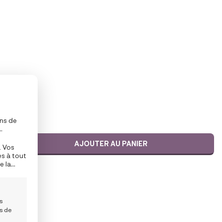
ons de
de
AJOUTER AU PANIER
. Vos
rtaines
es à tout
e la
en bas
es
is de