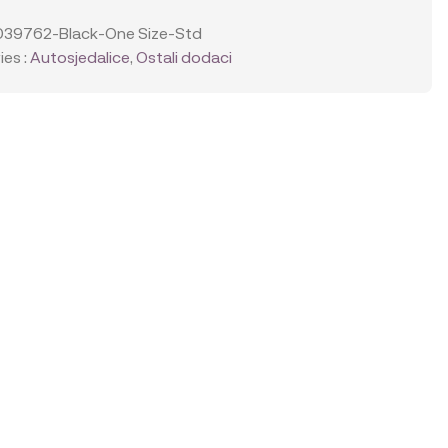
039762-Black-One Size-Std
es :
Autosjedalice
,
Ostali dodaci