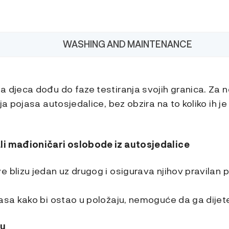
WASHING AND MAINTENANCE
 djeca dođu do faze testiranja svojih granica. Za ne
ja pojasa autosjedalice, bez obzira na to koliko ih je
li mađioničari oslobode iz autosjedalice
 blizu jedan uz drugog i osigurava njihov pravilan po
jasa kako bi ostao u položaju, nemoguće da ga dijet
tu