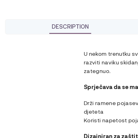
DESCRIPTION
U nekom trenutku sva
razviti naviku skidan
zategnuo.
Sprječava da se ma
Drži ramene pojaseve
djeteta
Koristi napetost po
Dizajniran za zašti