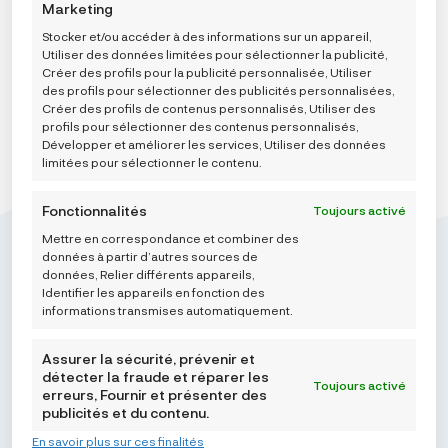
Marketing
AJOUTER AU PANIER
Stocker et/ou accéder à des informations sur un appareil,
Utiliser des données limitées pour sélectionner la publicité,
Créer des profils pour la publicité personnalisée, Utiliser
des profils pour sélectionner des publicités personnalisées,
Créer des profils de contenus personnalisés, Utiliser des
profils pour sélectionner des contenus personnalisés,
Développer et améliorer les services, Utiliser des données
limitées pour sélectionner le contenu.
Fonctionnalités
Toujours activé
Mettre en correspondance et combiner des
données à partir d’autres sources de
données, Relier différents appareils,
Identifier les appareils en fonction des
informations transmises automatiquement.
Mikroedra d.o.o.
(01) 48 22 132
Assurer la sécurité, prévenir et
détecter la fraude et réparer les
info@najnaj.eu
Toujours activé
erreurs, Fournir et présenter des
publicités et du contenu.
TIPS
En savoir plus sur ces finalités