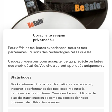
Upravljajte svojom
privatnošću
Pour offrir les meilleures expériences, nous et nos
partenaires utilisons des technologies telles que les
cookies pour stocker et/ou accéder aux informations de
l’appareil. Le consentement à ces technologies nous
Cliquez ci-dessous pour accepter ce qui précède ou faites
permettra, ainsi qu’à nos partenaires, de traiter des
des choix détaillés. Vos choix seront appliqués uniquement
données personnelles telles que le comportement de
à ce site. Vous pouvez modifier vos réglages à tout
navigation ou des ID uniques sur ce site et afficher des
moment, y compris le retrait de votre consentement, en
Statistiques
publicités (non-) personnalisées. Ne pas consentir ou
utilisant les boutons de la politique de cookies, ou en
retirer son consentement peut nuire à certaines
cliquant sur l’onglet de gestion du consentement en bas de
Stocker et/ou accéder à des informations sur un appareil,
fonctionnalités et fonctions.
l’écran.
Mesurer la performance des publicités, Mesurer la
performance des contenus, Comprendre les publics par le
BeSafe ogledalo
biais de statistiques ou de combinaisons de données
16,99
€
provenant de différentes sources.