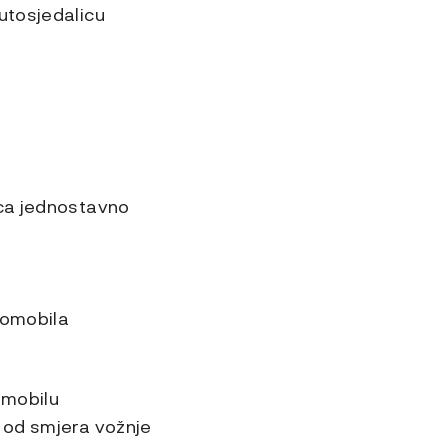
utosjedalicu
ica jednostavno
tomobila
omobilu
m od smjera vožnje