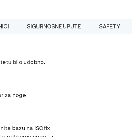
ICI
SIGURNOSNE UPUTE
SAFETY
tetu bilo udobno.
or za noge
nite bazu na ISOfix
te potpornu nogu – i