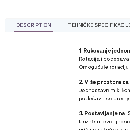
DESCRIPTION
TEHNIČKE SPECIFIKACIJ
1. Rukovanje jedn
Rotacija i podešava
Omogućuje rotaciju 
2. Više prostora z
Jednostavnim klikom
podešava se promje
3. Postavljanje na 
Izuzetno brzo i jedn
pričvrsne točke u va