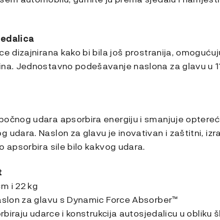
jedalica
ce dizajnirana kako bi bila još prostranija, omoguću
ina. Jednostavno podešavanje naslona za glavu u 1
bočnog udara apsorbira energiju i smanjuje optere
 udara. Naslon za glavu je inovativan i zaštitni, i
o apsorbira sile bilo kakvog udara.
t
m i 22 kg
naslon za glavu s Dynamic Force Absorber™
orbiraju udarce i konstrukcija autosjedalicu u obliku š