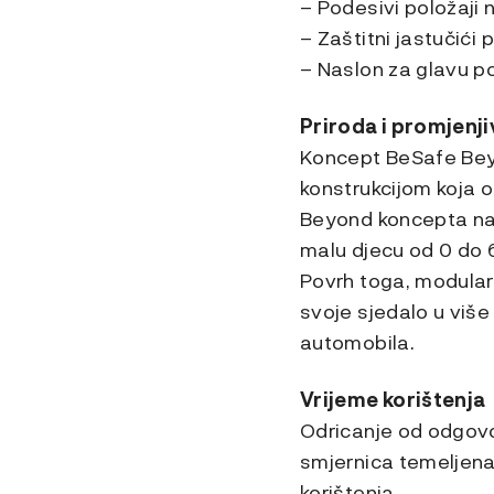
– Podesivi položaji
– Zaštitni jastučići
– Naslon za glavu p
Priroda i promjenj
Koncept BeSafe Beyond
konstrukcijom koja 
Beyond koncepta na 1
malu djecu od 0 do 6
Povrh toga, modularni
svoje sjedalo u više
automobila.
Vrijeme korištenja
Odricanje od odgovo
smjernica temeljena 
korištenja.