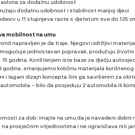
 naslona za dodatnu udobnost
 pružaju dodatnu udobnost i stabilnost manjoj djeci
odesiv u 11 stupnjeva raste s djetetom sve do 125 c
iva mobilnost na umu
 napravljen je da traje. Njegovi izdržljivi materijal
omogućuje jednostavan popravak, produžuju životni 
5 godina. Korištenjem iste baze za dječju autosjeda
 godina, smanjujemo količinu materijala korištenog 
 i lagani dizajn koncepta čini ga savršenim za obitelj
 automobila – bilo da posjeduju 2 automobila ili koris
rnosti za dob: imajte na umu da je navedeni dobni
na prosječnim vrijednostima i ne ograničava niti ja