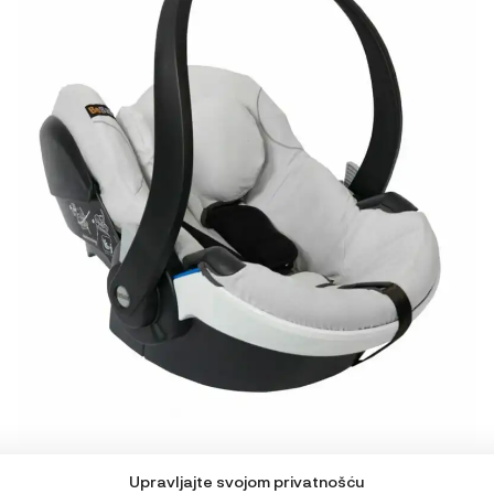
BeSafe Zaštitna presvlaka za iZi Go Modular/ X1
Upravljajte svojom privatnošću