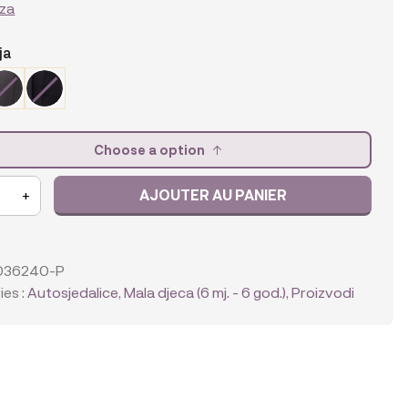
za
ja
Choose a option
AJOUTER AU PANIER
+
alica
036240-P
es :
Autosjedalice
,
Mala djeca (6 mj. - 6 god.)
,
Proizvodi