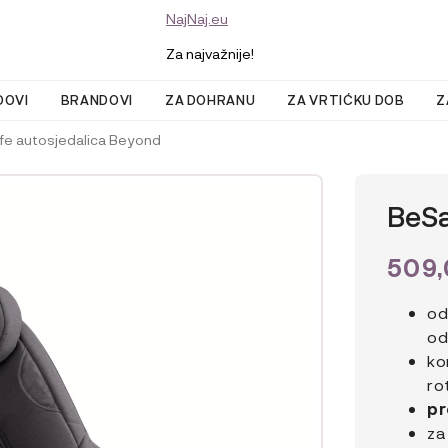
NajNaj.eu
Za najvažnije!
DOVI
BRANDOVI
ZA DOHRANU
ZA VRTIĆKU DOB
Z
fe autosjedalica Beyond
BeSa
509
od
od
ko
ro
pr
za