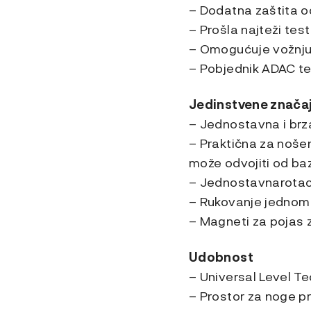
– Dodatna zaštita od
– Prošla najteži test
– Omogućuje vožnju
– Pobjednik ADAC t
Jedinstvene značaj
– Jednostavna i brza
– Praktična za noše
može odvojiti od ba
– Jednostavnarotacij
– Rukovanje jednom 
– Magneti za pojas 
Udobnost
– Universal Level T
– Prostor za noge p