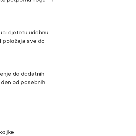
jući djetetu udobnu
1 položaja sve do
ćenje do dodatnih
zrađen od posebnih
koljke