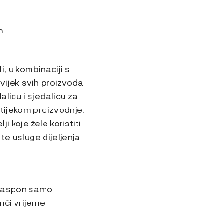
m
i, u kombinaciji s
vijek svih proizvoda
licu i sjedalicu za
tijekom proizvodnje.
i koje žele koristiti
te usluge dijeljenja
 raspon samo
mči vrijeme