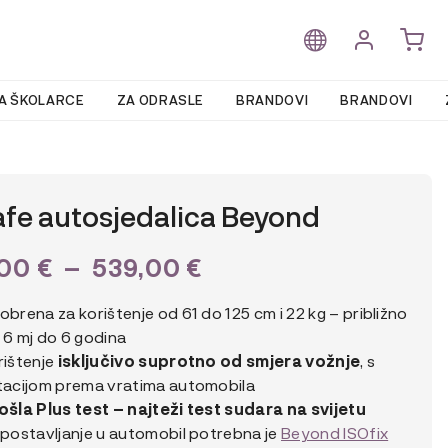
A ŠKOLARCE
ZA ODRASLE
BRANDOVI
BRANDOVI
fe autosjedalica Beyond
PLAGE
,00
€
–
539,00
€
DE
obrena za korištenje od 61 do 125 cm i 22 kg – približno
PRIX :
 6 mj do 6 godina
rištenje
isključivo suprotno od smjera vožnje
, s
509,00 €
tacijom prema vratima automobila
À
ošla Plus test – najteži test sudara na svijetu
 postavljanje u automobil potrebna je
Beyond ISOfix
539,00 €