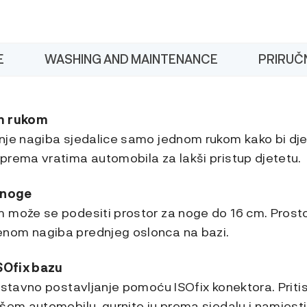
E
WASHING AND MAINTENANCE
PRIRUČN
om rukom
nje nagiba sjedalice samo jednom rukom kako bi dje
prema vratima automobila za lakši pristup djetetu.
a noge
 može se podesiti prostor za noge do 16 cm. Prost
nom nagiba prednjeg oslonca na bazi.
ISOfix bazu
ostavno postavljanje pomoću ISOfix konektora. Pritis
šem automobilu, gurnite ju prema sjedalu i namjesti