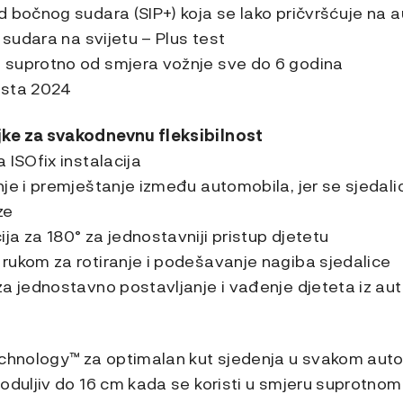
 bočnog sudara (SIP+) koja se lako pričvršćuje na a
 sudara na svijetu – Plus test
 suprotno od smjera vožnje sve do 6 godina
esta 2024
ke za svakodnevnu fleksibilnost
 ISOfix instalacija
nje i premještanje između automobila, jer se sjedal
ze
a za 180° za jednostavniji pristup djetetu
rukom za rotiranje i podešavanje nagiba sjedalice
za jednostavno postavljanje i vađenje djeteta iz au
echnology™ za optimalan kut sjedenja u svakom aut
roduljiv do 16 cm kada se koristi u smjeru suprotno