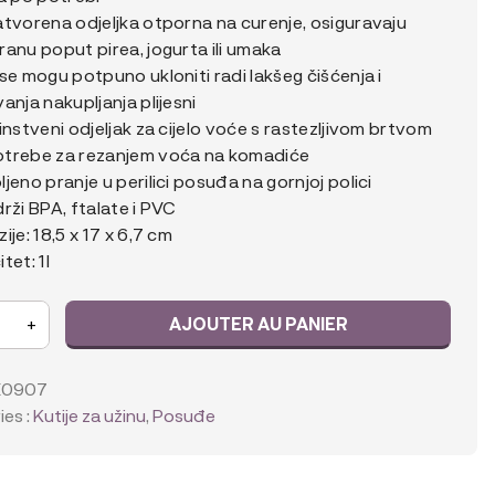
atvorena odjeljka otporna na curenje, osiguravaju
anu poput pirea, jogurta ili umaka
se mogu potpuno ukloniti radi lakšeg čišćenja i
anja nakupljanja plijesni
instveni odjeljak za cijelo voće s rastezljivom brtvom
trebe za rezanjem voća na komadiće
jeno pranje u perilici posuđa na gornjoj polici
rži BPA, ftalate i PVC
ije: 18,5 x 17 x 6,7 cm
tet: 1l
AJOUTER AU PANIER
+
X0907
es :
Kutije za užinu
,
Posuđe