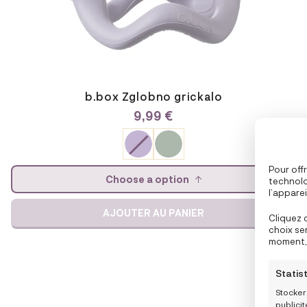
page
du
produit
b.box Zglobno grickalo
9,99
€
Pour offr
Choose a option
technolo
l’appare
partenai
AJOUTER AU PANIER
navigatio
Cliquez 
personna
choix se
fonction
moment, 
politiqu
de l’écra
Statis
Stocker
publici