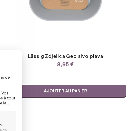
Lässig Zdjelica Geo sivo plava
8,95
€
ons de
de
AJOUTER AU PANIER
. Vos
rtaines
es à tout
e la
en bas
es
is de