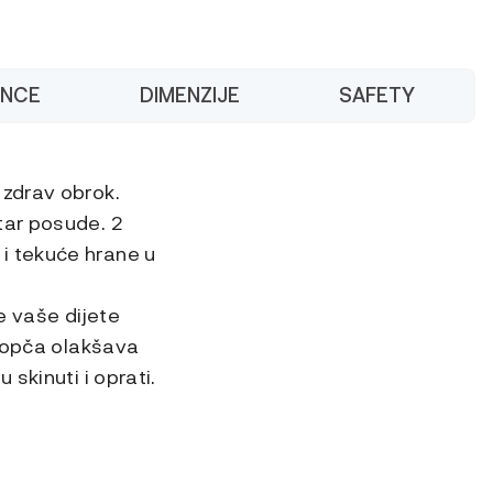
ANCE
DIMENZIJE
SAFETY
 zdrav obrok.
tar posude. 2
i tekuće hrane u
e vaše dijete
 kopča olakšava
skinuti i oprati.