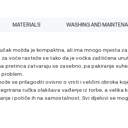
Harry
Potter
MATERIALS
WASHING AND MAINTEN
a ručak možda je kompaktna, ali ima mnogo mjesta za
c za voće rasteže se tako da je voćka zaštićena unu
 pretinca zatvaraju se zasebno, pa pakiranje suhe 
e problem.
e se prilagoditi ovisno o vrsti i veličini obroka koj
ntegrirana ručka olakšava vađenje iz torbe, a velika
nje i potiče ih na samostalnost. Svi dijelovi se mogu 