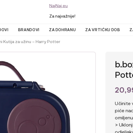
NajNaj.eu
Za najvažnije!
DOVI
BRANDOVI
ZA DOHRANU
ZA VRTIĆKU DOB
Z
i Kutija za užinu – Harry Potter
b.bo
Pott
20,
Učinite 
piće na
omiljenu
> Uklon
odjeljak