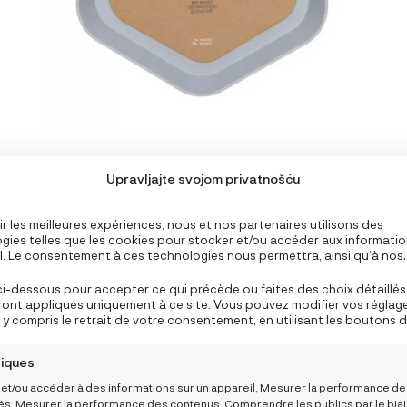
Lässig Tanjur Geo sivo plavi
Upravljajte svojom privatnošću
9,95
€
ir les meilleures expériences, nous et nos partenaires utilisons des
gies telles que les cookies pour stocker et/ou accéder aux informati
il. Le consentement à ces technologies nous permettra, ainsi qu’à nos
res, de traiter des données personnelles telles que le comportement 
AJOUTER AU PANIER
n ou des ID uniques sur ce site et afficher des publicités (non-)
ci-dessous pour accepter ce qui précède ou faites des choix détaillés
lisées. Ne pas consentir ou retirer son consentement peut nuire à ce
ront appliqués uniquement à ce site. Vous pouvez modifier vos réglag
nalités et fonctions.
y compris le retrait de votre consentement, en utilisant les boutons d
e de cookies, ou en cliquant sur l’onglet de gestion du consentement 
n.
tiques
 et/ou accéder à des informations sur un appareil, Mesurer la performance d
tés, Mesurer la performance des contenus, Comprendre les publics par le bia