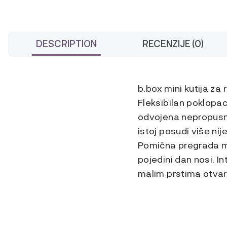
DESCRIPTION
RECENZIJE (0)
b.box mini kutija z
Fleksibilan poklopa
odvojena nepropusna
istoj posudi više nij
Pomična pregrada mož
pojedini dan nosi. I
malim prstima otvara