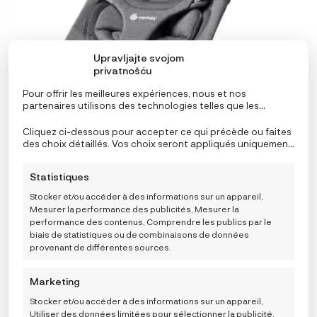
peuvent
être
choisies
sur
Upravljajte svojom
privatnošću
la
page
Pour offrir les meilleures expériences, nous et nos
du
partenaires utilisons des technologies telles que les
produit
cookies pour stocker et/ou accéder aux informations de
l’appareil. Le consentement à ces technologies nous
Cliquez ci-dessous pour accepter ce qui précède ou faites
permettra, ainsi qu’à nos partenaires, de traiter des
des choix détaillés. Vos choix seront appliqués uniquement
données personnelles telles que le comportement de
à ce site. Vous pouvez modifier vos réglages à tout
navigation ou des ID uniques sur ce site et afficher des
moment, y compris le retrait de votre consentement, en
Statistiques
publicités (non-) personnalisées. Ne pas consentir ou
utilisant les boutons de la politique de cookies, ou en
retirer son consentement peut nuire à certaines
cliquant sur l’onglet de gestion du consentement en bas de
Stocker et/ou accéder à des informations sur un appareil,
fonctionnalités et fonctions.
l’écran.
Ergobaby Evolve ležaljka 3u1
Mesurer la performance des publicités, Mesurer la
performance des contenus, Comprendre les publics par le
199,90
€
biais de statistiques ou de combinaisons de données
provenant de différentes sources.
199,90
€
Marketing
AJOUTER AU PANIER
Stocker et/ou accéder à des informations sur un appareil,
Utiliser des données limitées pour sélectionner la publicité,