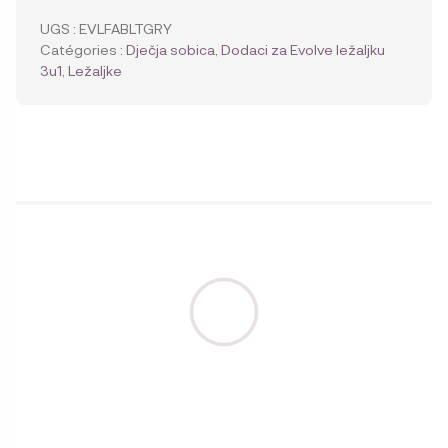
Bouncer
UGS :
EVLFABLTGRY
zamjenska
Catégories :
Dječja sobica
,
Dodaci za Evolve ležaljku
tkanina
3u1
,
Ležaljke