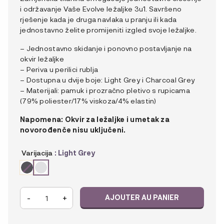
i održavanje Vaše Evolve ležaljke 3u1. Savršeno
rješenje kada je druga navlaka u pranju ili kada
jednostavno želite promijeniti izgled svoje ležaljke.
– Jednostavno skidanje i ponovno postavljanje na
okvir ležaljke
– Periva u perilici rublja
– Dostupna u dvije boje: Light Grey i Charcoal Grey
– Materijali: pamuk i prozračno pletivo s rupicama
(79% poliester/17% viskoza/4% elastin)
Napomena: Okvir za ležaljke i umetak za
novorođenče nisu uključeni.
Varijacija
: Light Grey
quantité
-
+
AJOUTER AU PANIER
de
Ergobaby
Evolve