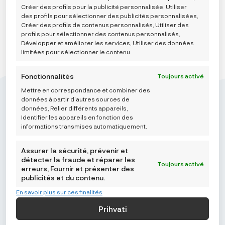
Créer des profils pour la publicité personnalisée, Utiliser
des profils pour sélectionner des publicités personnalisées,
Créer des profils de contenus personnalisés, Utiliser des
profils pour sélectionner des contenus personnalisés,
Développer et améliorer les services, Utiliser des données
limitées pour sélectionner le contenu.
Fonctionnalités
Toujours activé
Mettre en correspondance et combiner des
données à partir d’autres sources de
données, Relier différents appareils,
Identifier les appareils en fonction des
informations transmises automatiquement.
Mikroedra d.o.o.
(01) 48 22 132
Assurer la sécurité, prévenir et
détecter la fraude et réparer les
info@najnaj.eu
Toujours activé
erreurs, Fournir et présenter des
publicités et du contenu.
TIPS
En savoir plus sur ces finalités
PODRŠKA
Prihvati