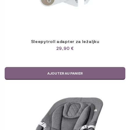
Sleepytroll adapter za ležaljku
29,90
€
AJOUTER AU PANIER
Ce
produit
a
plusieurs
variations.
Les
options