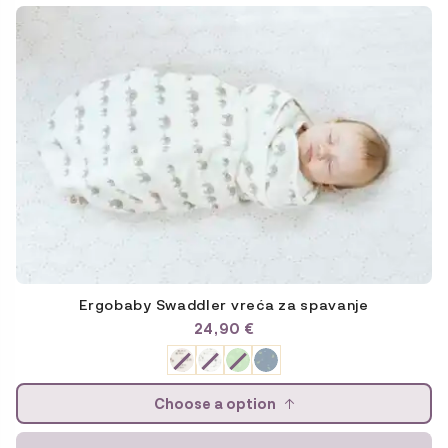
Ce
produit
a
plusieurs
variations.
Les
options
peuvent
être
choisies
sur
la
page
du
Ergobaby Swaddler vreća za spavanje
produit
24,90
€
Choose a option