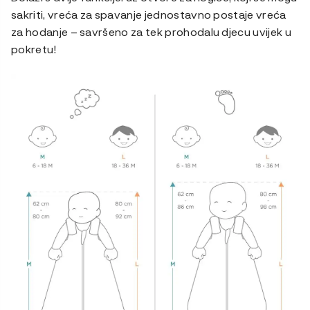
sakriti, vreća za spavanje jednostavno postaje vreća
za hodanje – savršeno za tek prohodalu djecu uvijek u
pokretu!