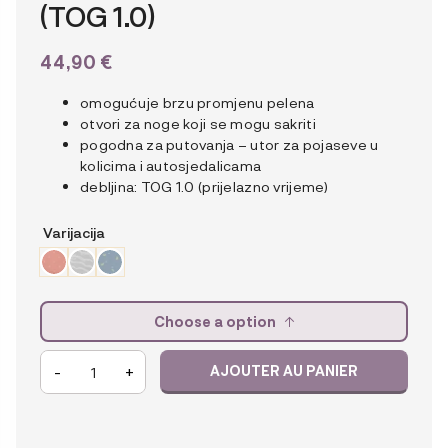
(TOG 1.0)
44,90
€
omogućuje brzu promjenu pelena
otvori za noge koji se mogu sakriti
pogodna za putovanja – utor za pojaseve u
kolicima i autosjedalicama
debljina: TOG 1.0 (prijelazno vrijeme)
Varijacija
Choose a option
quantité
-
+
AJOUTER AU PANIER
de
Ergobaby
2-
u-