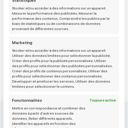
Statistiques
publicités (non-) personnalisées. Ne pas consentir ou
utilisant les boutons de la politique de cookies, ou en
retirer son consentement peut nuire à certaines
cliquant sur l’onglet de gestion du consentement en bas de
Stocker et/ou accéder à des informations sur un appareil,
fonctionnalités et fonctions.
l’écran.
Mesurer la performance des publicités, Mesurer la
Ergobaby 2-u-1 vreća za spavanje On The Move Mid-
Weight (TOG 1.0), Sheep (18-36/L)
performance des contenus, Comprendre les publics par le
biais de statistiques ou de combinaisons de données
44,90
€
provenant de différentes sources.
Marketing
AJOUTER AU PANIER
Stocker et/ou accéder à des informations sur un appareil,
Utiliser des données limitées pour sélectionner la publicité,
Créer des profils pour la publicité personnalisée, Utiliser
des profils pour sélectionner des publicités personnalisées,
Créer des profils de contenus personnalisés, Utiliser des
profils pour sélectionner des contenus personnalisés,
Développer et améliorer les services, Utiliser des données
limitées pour sélectionner le contenu.
Fonctionnalités
Toujours activé
Mettre en correspondance et combiner des
données à partir d’autres sources de
données, Relier différents appareils,
Identifier les appareils en fonction des