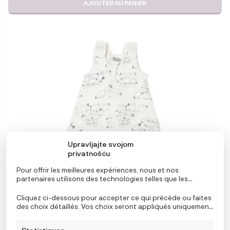
AJOUTER AU PANIER
Upravljajte svojom
privatnošću
Pour offrir les meilleures expériences, nous et nos
partenaires utilisons des technologies telles que les
cookies pour stocker et/ou accéder aux informations de
l’appareil. Le consentement à ces technologies nous
Cliquez ci-dessous pour accepter ce qui précède ou faites
permettra, ainsi qu’à nos partenaires, de traiter des
des choix détaillés. Vos choix seront appliqués uniquement
données personnelles telles que le comportement de
à ce site. Vous pouvez modifier vos réglages à tout
navigation ou des ID uniques sur ce site et afficher des
moment, y compris le retrait de votre consentement, en