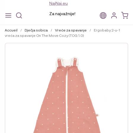
NajNaj.eu
Za najvažnije!
Aller
Aller
à
au
Accueil
/
Dječja sobica
/
Vreće za spavanje
/
Ergobaby 2-u-1
la
contenu
vreća za spavanje On The Move Cozy (TOG 1.0)
navigation