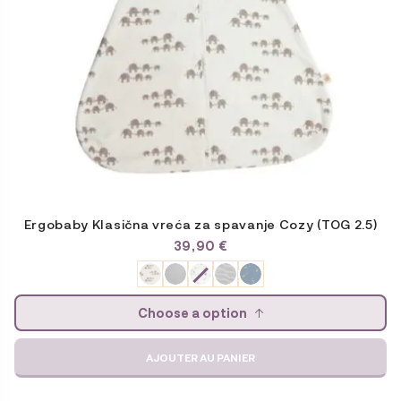
choisies
sur
la
page
du
produit
Ergobaby Klasična vreća za spavanje Cozy (TOG 2.5)
39,90
€
Choose a option
AJOUTER AU PANIER