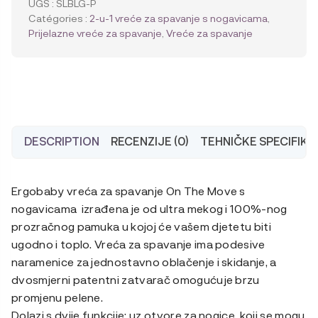
UGS :
SLBLG-P
1
Catégories :
2-u-1 vreće za spavanje s nogavicama
,
vreća
Prijelazne vreće za spavanje
,
Vreće za spavanje
za
spavanje
On
The
Move
Cozy
(TOG
DESCRIPTION
RECENZIJE (0)
TEHNIČKE SPECIFIKA
1.0)
Ergobaby vreća za spavanje On The Move s
nogavicama izrađena je od ultra mekog i 100%-nog
prozračnog pamuka u kojoj će vašem djetetu biti
ugodno i toplo. Vreća za spavanje ima podesive
naramenice za jednostavno oblačenje i skidanje, a
dvosmjerni patentni zatvarač omogućuje brzu
promjenu pelene.
Dolazi s dvije funkcije: uz otvore za nogice, koji se mogu