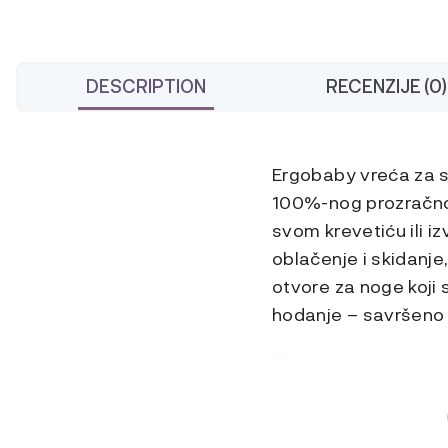
DESCRIPTION
RECENZIJE (0)
Ergobaby vreća za s
100%-nog prozračnog
svom krevetiću ili 
oblačenje i skidanj
otvore za noge koji
hodanje – savršeno 