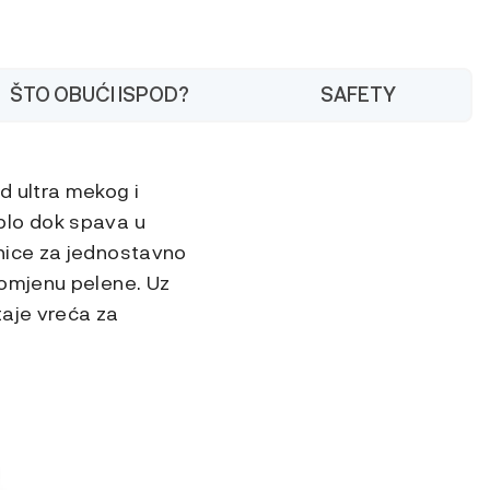
ŠTO OBUĆI ISPOD?
SAFETY
d ultra mekog i
plo dok spava u
nice za jednostavno
romjenu pelene. Uz
taje vreća za