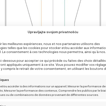
Upravljajte svojom privatnošću
ir les meilleures expériences, nous et nos partenaires utilisons des
gies telles que les cookies pour stocker et/ou accéder aux informati
il. Le consentement à ces technologies nous permettra, ainsi qu’à nos
res, de traiter des données personnelles telles que le comportement 
n ou des ID uniques sur ce site et afficher des publicités (non-)
ci-dessous pour accepter ce qui précède ou faites des choix détaillés
lisées. Ne pas consentir ou retirer son consentement peut nuire à ce
ront appliqués uniquement à ce site. Vous pouvez modifier vos réglag
nalités et fonctions.
y compris le retrait de votre consentement, en utilisant les boutons d
e de cookies, ou en cliquant sur l’onglet de gestion du consentement 
n.
tiques
 et/ou accéder à des informations sur un appareil, Mesurer la performance d
tés, Mesurer la performance des contenus, Comprendre les publics par le bia
iques ou de combinaisons de données provenant de différentes sources.