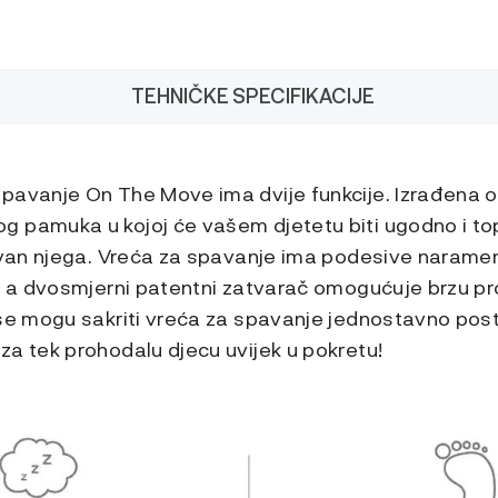
TEHNIČKE SPECIFIKACIJE
pavanje On The Move ima dvije funkcije. Izrađena o
 pamuka u kojoj će vašem djetetu biti ugodno i to
izvan njega. Vreća za spavanje ima podesive narame
e, a dvosmjerni patentni zatvarač omogućuje brzu p
 se mogu sakriti vreća za spavanje jednostavno pos
za tek prohodalu djecu uvijek u pokretu!