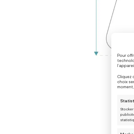
Pour offr
technolo
l’appare
partenai
navigatio
Cliquez 
personna
choix se
fonction
moment, 
politiqu
de l’écra
Statis
Stocker
publici
statist