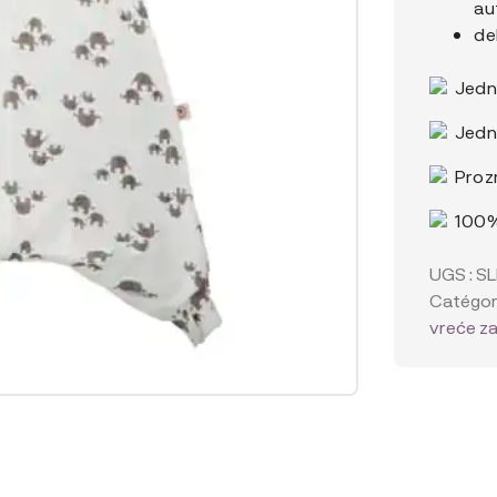
au
de
Jedn
Jedno
Proz
100%
UGS :
S
Catégori
vreće z