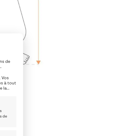
ons de
de
. Vos
rtaines
es à tout
e la
en bas
es
is de