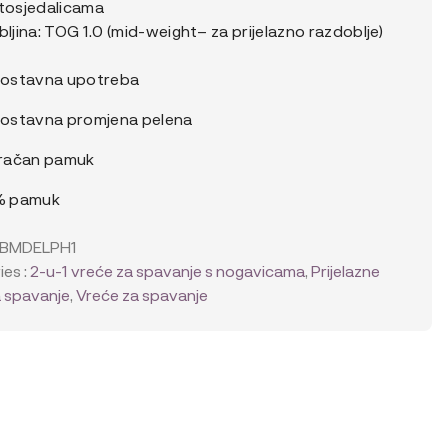
tosjedalicama
bljina: TOG 1.0 (mid-weight– za prijelazno razdoblje)
ostavna upotreba
stavna promjena pelena
račan pamuk
 pamuk
LBMDELPH1
es :
2-u-1 vreće za spavanje s nogavicama
,
Prijelazne
a spavanje
,
Vreće za spavanje