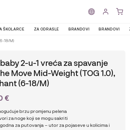
A ŠKOLARCE
ZA ODRASLE
BRANDOVI
BRANDOVI
(6-18/M)
baby 2-u-1 vreća za spavanje
he Move Mid-Weight (TOG 1.0),
hant (6-18/M)
90
€
ogućuje brzu promjenu pelena
vori za noge koji se mogu sakriti
godna za putovanja – utor za pojaseve u kolicima i