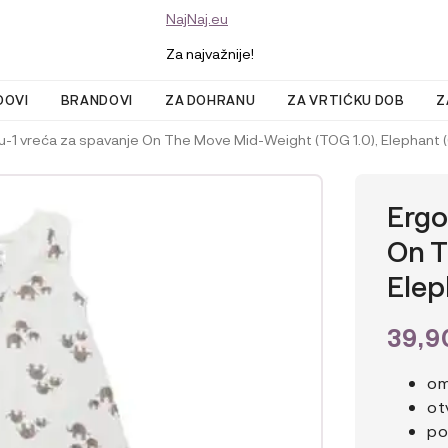
NajNaj.eu
Za najvažnije!
DOVI
BRANDOVI
ZA DOHRANU
ZA VRTIĆKU DOB
Z
-1 vreća za spavanje On The Move Mid-Weight (TOG 1.0), Elephant 
Ergo
On T
Elep
39,
om
ot
po