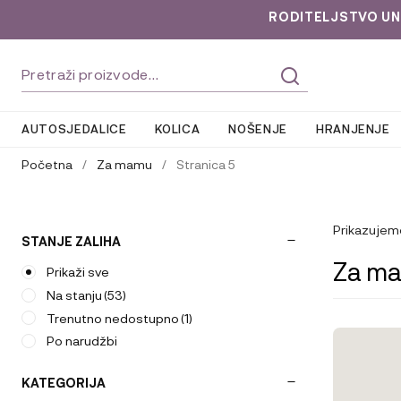
RODITELJSTVO UNLOC
Preskoči
Skoči
Pretraži:
na
do
navigaciju
sadržaja
AUTOSJEDALICE
KOLICA
NOŠENJE
HRANJENJE
Početna
/
Za mamu
/
Stranica 5
Prikazujem
STANJE ZALIHA
Za m
Prikaži sve
Na stanju
(53)
Trenutno nedostupno
(1)
Po narudžbi
KATEGORIJA