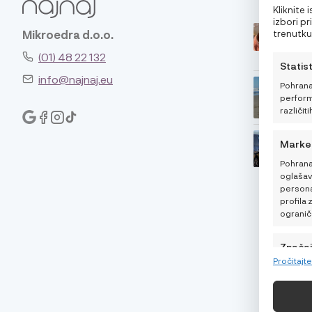
oglase. 
Kliknite
značajke 
izbori p
trenutku,
Mikroedra d.o.o.
klikom n
(01) 48 22 132
Statis
info@najnaj.eu
Pohrana
performa
različiti
Marke
Pohrana
oglašava
personal
profila 
ogranič
Znača
Pročitajt
Usklađi
različit
automat