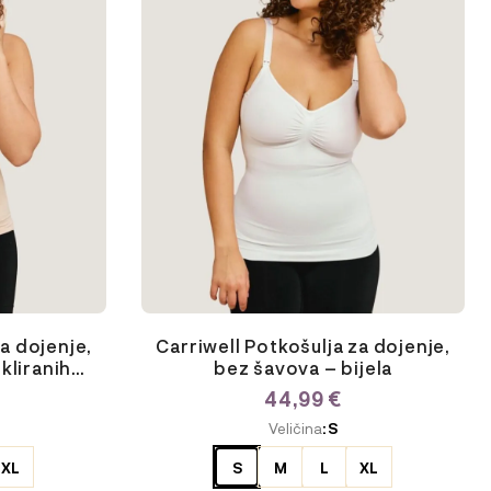
varijanti.
Opcije
se
mogu
odabrati
na
stranici
proizvoda
za dojenje,
Carriwell Potkošulja za dojenje,
kliranih
bez šavova – bijela
44,99
€
ODABERITE
Veličina
: S
VARIJACIJU
XL
S
M
L
XL