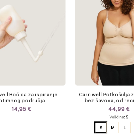
varijanti.
Opcije
se
mogu
odabrati
na
stranici
proizvoda
well Bočica za ispiranje
Carriwell Potkošulja 
intimnog područja
bez šavova, od reci
materijala
14,95
€
44,99
€
ODABERITE
Veličina
: S
VARIJACIJU
S
M
L