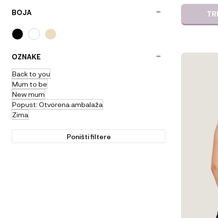
BOJA
TR
OZNAKE
Ovaj
proizvod
Back to you
ima
Mum to be
više
New mum
varijanti.
Popust: Otvorena ambalaža
Opcije
Zima
se
mogu
Poništi filtere
odabrati
na
stranici
proizvoda