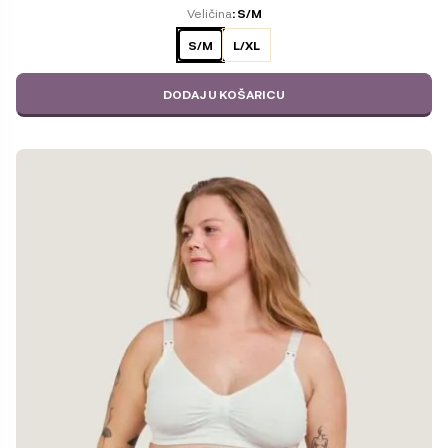
ODABERITE
Veličina
: S/M
VARIJACIJU
S/M
L/XL
DODAJ U KOŠARICU