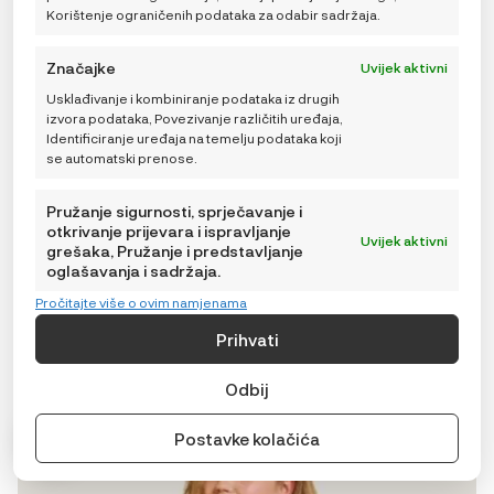
Korištenje ograničenih podataka za odabir sadržaja.
Značajke
Uvijek aktivni
Usklađivanje i kombiniranje podataka iz drugih
izvora podataka, Povezivanje različitih uređaja,
Identificiranje uređaja na temelju podataka koji
Carriwell Perive trudničke i postporođajne gaćice, 2
se automatski prenose.
komada
13,27
€
Pružanje sigurnosti, sprječavanje i
otkrivanje prijevara i ispravljanje
Uvijek aktivni
grešaka, Pružanje i predstavljanje
oglašavanja i sadržaja.
DODAJ U KOŠARICU
Pročitajte više o ovim namjenama
Prihvati
Ovaj
Odbij
proizvod
ima
više
Postavke kolačića
varijanti.
Opcije