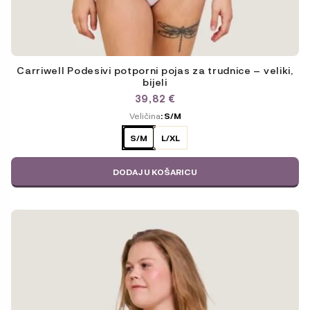
Carriwell Podesivi potporni pojas za trudnice – veliki,
bijeli
39,82
€
ODABERITE
Veličina
: S/M
VARIJACIJU
S/M
L/XL
DODAJ U KOŠARICU
Ovaj
proizvod
ima
više
varijanti.
Opcije
se