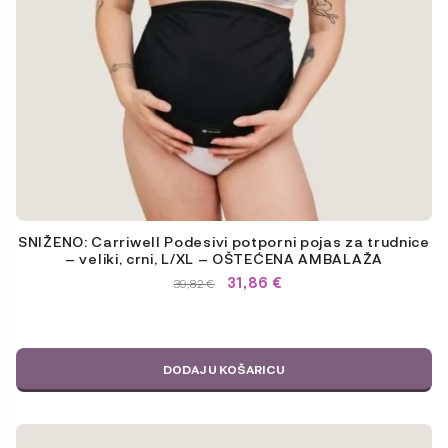
SNIŽENO: Carriwell Podesivi potporni pojas za trudnice
– veliki, crni, L/XL – OŠTEĆENA AMBALAŽA
31,86
€
IZVORNA
TRENUTNA
39,82
€
CIJENA
CIJENA
BILA
JE:
JE:
39,82 €.
39,82 €.
DODAJ U KOŠARICU
Ovaj