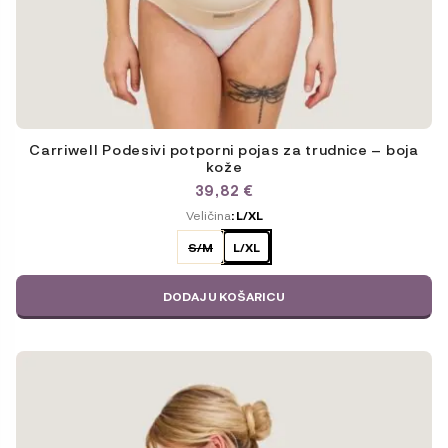
Carriwell Podesivi potporni pojas za trudnice – boja
kože
39,82
€
ODABERITE
Veličina
: L/XL
VARIJACIJU
S/M
L/XL
DODAJ U KOŠARICU
Ovaj
proizvod
ima
više
varijanti.