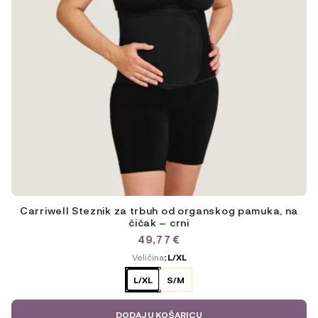
Carriwell Steznik za trbuh od organskog pamuka, na
čičak – crni
49,77
€
ODABERITE
Veličina
: L/XL
VARIJACIJU
L/XL
S/M
DODAJ U KOŠARICU