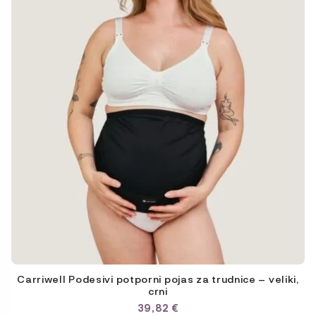
mogu
odabrati
na
stranici
proizvoda
Carriwell Podesivi potporni pojas za trudnice – veliki,
crni
39,82
€