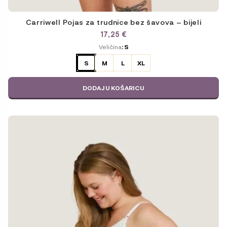
Carriwell Pojas za trudnice bez šavova – bijeli
17,25
€
ODABERITE
Veličina
: S
VARIJACIJU
S
M
L
XL
DODAJ U KOŠARICU
Ovaj
proizvod
ima
više
varijanti.
Opcije
se
mogu
odabrati
na
stranici