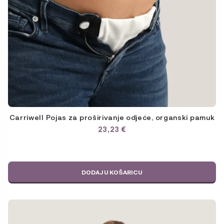
Carriwell Pojas za proširivanje odjeće, organski pamuk
23,23
€
DODAJ U KOŠARICU
Ovaj
proizvod