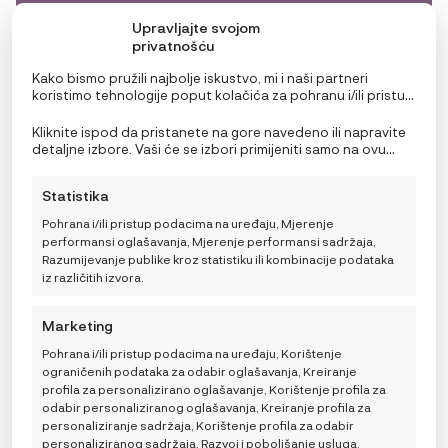
Upravljajte svojom
privatnošću
Kako bismo pružili najbolje iskustvo, mi i naši partneri
koristimo tehnologije poput kolačića za pohranu i/ili pristup
informacijama o uređaju. Pristanak na ove tehnologije
omogućit će nama i našim partnerima obradu osobnih
Kliknite ispod da pristanete na gore navedeno ili napravite
podataka kao što su ponašanje pri pregledavanju ili
detaljne izbore. Vaši će se izbori primijeniti samo na ovu
jedinstveni ID-ovi na ovoj stranici i prikazujemo
stranicu. Možete promijeniti svoje postavke u bilo kojem
(ne)personalizirane oglase. Nepristanak ili povlačenje
trenutku, uključujući povlačenje privole, korištenjem
Statistika
privole može negativno utjecati na određene značajke i
prekidača na Politici kolačića ili klikom na gumb za
funkcije.
upravljanje privolom na dnu ekrana.
Pohrana i/ili pristup podacima na uređaju, Mjerenje
performansi oglašavanja, Mjerenje performansi sadržaja,
Razumijevanje publike kroz statistiku ili kombinacije podataka
iz različitih izvora.
Marketing
Pohrana i/ili pristup podacima na uređaju, Korištenje
ograničenih podataka za odabir oglašavanja, Kreiranje
profila za personalizirano oglašavanje, Korištenje profila za
odabir personaliziranog oglašavanja, Kreiranje profila za
personaliziranje sadržaja, Korištenje profila za odabir
personaliziranog sadržaja, Razvoj i poboljšanje usluga,