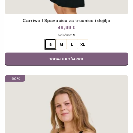
Carriwell Spavaćica za trudnice i dojilje
49,99
€
ODABERITE
Veličina
: S
VARIJACIJU
S
M
L
XL
DODAJ U KOŠARICU
Ovaj
-60%
proizvod
ima
više
varijanti.
Opcije
se
mogu
odabrati