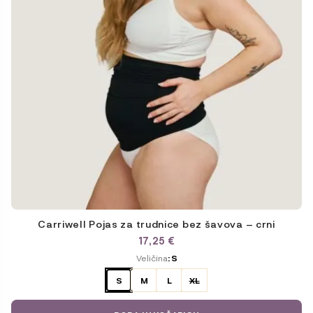
proizvoda
Carriwell Pojas za trudnice bez šavova – crni
17,25
€
ODABERITE
Veličina
: S
VARIJACIJU
S
M
L
XL