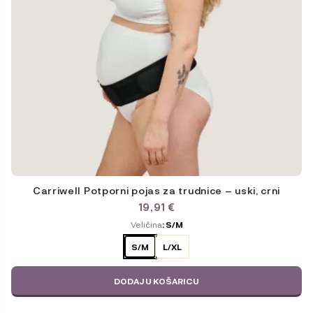
Carriwell Potporni pojas za trudnice – uski, crni
19,91
€
ODABERITE
Veličina
: S/M
VARIJACIJU
S/M
L/XL
DODAJ U KOŠARICU