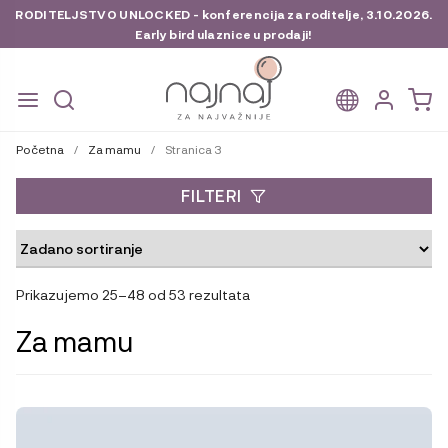
RODITELJSTVO UNLOCKED - konferencija za roditelje, 3.10.2026.
Early bird ulaznice u prodaji!
Preskoči
Skoči
na
do
Početna
/
Za mamu
/
Stranica 3
navigaciju
sadržaja
FILTERI
Prikazujemo 25–48 od 53 rezultata
Za mamu