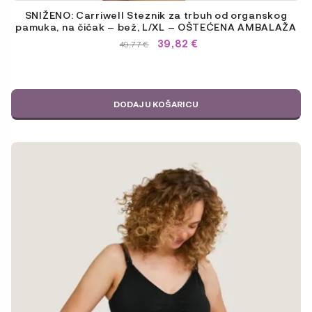
SNIŽENO: Carriwell Steznik za trbuh od organskog
pamuka, na čičak – bež, L/XL – OŠTEĆENA AMBALAŽA
39,82
€
IZVORNA
TRENUTNA
49,77
€
CIJENA
CIJENA
BILA
JE:
JE:
49,77 €.
49,77 €.
DODAJ U KOŠARICU
Ovaj
proizvod
ima
više
varijanti.
Opcije
se
mogu
odabrati
na
stranici
proizvoda