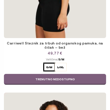
Carriwell Steznik za trbuh od organskog pamuka, na
čičak – bež
49,77
€
ODABERITE
Veličina
: S/M
VARIJACIJU
S/M
L/XL
TRENUTNO NEDOSTUPNO