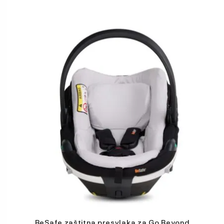
BeSafe zaštitna presvlaka za Go Beyond