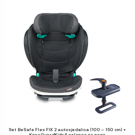
Ovaj
proizvod
ima
više
varijanti.
Opcije
se
mogu
odabrati
na
stranici
proizvoda
Set BeSafe Flex FIX 2 autosjedalica (100 – 150 cm) +
KneeGuardKids4 oslonac za noge