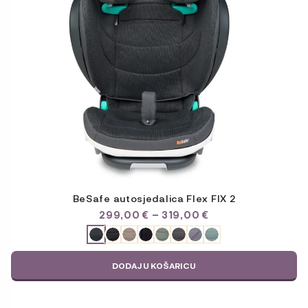
mogu
odabrati
na
stranici
proizvoda
BeSafe autosjedalica Flex FIX 2
RASPON
299,00
€
–
319,00
€
CIJENA:
ODABERITE
OD
VARIJACIJU
299,00 €
DO
DODAJ U KOŠARICU
319,00 €