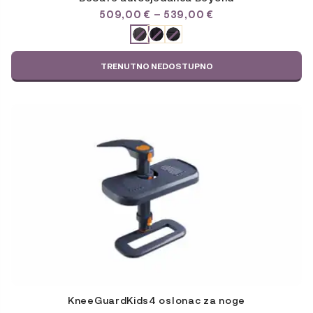
RASPON
509,00
€
–
539,00
€
CIJENA:
ODABERITE
OD
VARIJACIJU
509,00 €
DO
TRENUTNO NEDOSTUPNO
539,00 €
KneeGuardKids4 oslonac za noge