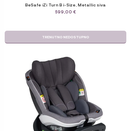
BeSafe iZi Turn B i-Size, Metallic siva
599,00
€
TRENUTNO NEDOSTUPNO
Ovaj
proizvod
ima
više
varijanti.
Opcije
se
mogu
odabrati
na
stranici
proizvoda