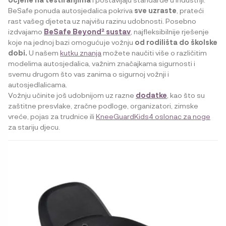
BeSafe ponuda autosjedalica pokriva
sve uzraste
, prateći
rast vašeg djeteta uz najvišu razinu udobnosti. Posebno
izdvajamo
BeSafe Beyond² sustav
, najfleksibilnije rješenje
koje na jednoj bazi omogućuje vožnju
od rodilišta do školske
dobi.
U našem
kutku znanja
možete naučiti više o različitim
modelima autosjedalica, važnim značajkama sigurnosti i
svemu drugom što vas zanima o sigurnoj vožnji i
autosjedlalicama.
Vožnju učinite još udobnijom uz razne
dodatke
, kao što su
zaštitne presvlake, zračne podloge, organizatori, zimske
vreće, pojas za trudnice ili
KneeGuardKids4 oslonac za noge
za stariju djecu.