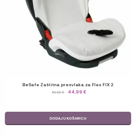
BeSafe Zaštitna presvlaka za Flex FIX 2
44,99
€
IZVORNA
TRENUTNA
59,99
€
CIJENA
CIJENA
BILA
JE:
JE:
59,99 €.
59,99 €.
DODAJ U KOŠARICU