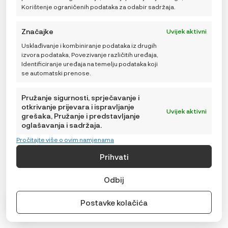
Korištenje ograničenih podataka za odabir sadržaja.
Značajke
Uvijek aktivni
Usklađivanje i kombiniranje podataka iz drugih
izvora podataka, Povezivanje različitih uređaja,
Identificiranje uređaja na temelju podataka koji
se automatski prenose.
Pružanje sigurnosti, sprječavanje i
otkrivanje prijevara i ispravljanje
Uvijek aktivni
grešaka, Pružanje i predstavljanje
oglašavanja i sadržaja.
Pročitajte više o ovim namjenama
BeSafe Zaštitna presvlaka za Baby umetak, siva
Prihvati
59,99
€
Odbij
Postavke kolačića
DODAJ U KOŠARICU