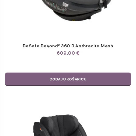
BeSafe Beyond² 360 B Anthracite Mesh
609,00
€
DODAJ U KOŠARICU
Ovaj
proizvod
ima
više
varijanti.
Opcije