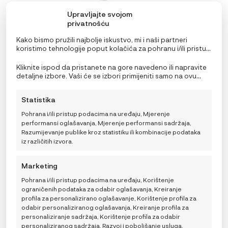
Upravljajte svojom
privatnošću
Kako bismo pružili najbolje iskustvo, mi i naši partneri
koristimo tehnologije poput kolačića za pohranu i/ili pristup
informacijama o uređaju. Pristanak na ove tehnologije
omogućit će nama i našim partnerima obradu osobnih
Kliknite ispod da pristanete na gore navedeno ili napravite
BeSafe Stretch (B) sidrene trake
podataka kao što su ponašanje pri pregledavanju ili
detaljne izbore. Vaši će se izbori primijeniti samo na ovu
jedinstveni ID-ovi na ovoj stranici i prikazujemo
stranicu. Možete promijeniti svoje postavke u bilo kojem
25,99
€
(ne)personalizirane oglase. Nepristanak ili povlačenje
trenutku, uključujući povlačenje privole, korištenjem
Statistika
privole može negativno utjecati na određene značajke i
prekidača na Politici kolačića ili klikom na gumb za
funkcije.
upravljanje privolom na dnu ekrana.
Pohrana i/ili pristup podacima na uređaju, Mjerenje
performansi oglašavanja, Mjerenje performansi sadržaja,
TRENUTNO NEDOSTUPNO
Razumijevanje publike kroz statistiku ili kombinacije podataka
iz različitih izvora.
Marketing
Pohrana i/ili pristup podacima na uređaju, Korištenje
ograničenih podataka za odabir oglašavanja, Kreiranje
profila za personalizirano oglašavanje, Korištenje profila za
odabir personaliziranog oglašavanja, Kreiranje profila za
personaliziranje sadržaja, Korištenje profila za odabir
personaliziranog sadržaja, Razvoj i poboljšanje usluga,