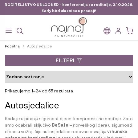
RODITELJSTVO UNLOCKED - konferencija za roditelje, 3.10.2026.
Early bird ulaznice u prodaji!
Preskoči
Skoči
na
do
Početna
/
Autosjedalice
navigaciju
sadržaja
FILTERI
Prikazujemo 1–24 od 55 rezultata
Autosjedalice
Kada je u pitanju sigurnost djece, kompromisi ne postoje. Zato
smo odabrali isključivo
BeSafe
– norveškog lidera u sigurnosti
djece u vožnji, čije autosjedalice redovno osvajaju
vrhunske
ocjene na testiranjima
i postavljaju standarde u industriji.