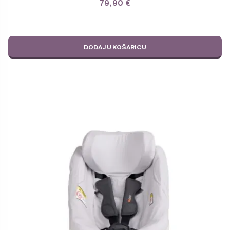
79,90
€
DODAJ U KOŠARICU