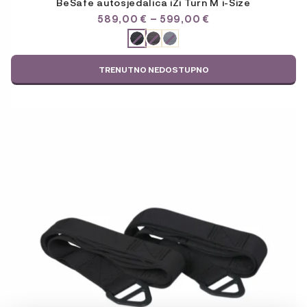
BeSafe autosjedalica iZi Turn M i-Size
RASPON
589,00
€
–
599,00
€
CIJENA:
ODABERITE
OD
VARIJACIJU
589,00 €
DO
TRENUTNO NEDOSTUPNO
599,00 €