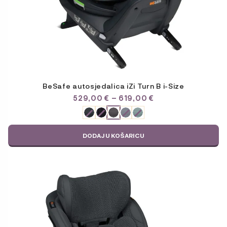
BeSafe autosjedalica iZi Turn B i-Size
RASPON
529,00
€
–
619,00
€
CIJENA:
ODABERITE
OD
VARIJACIJU
529,00 €
DO
DODAJ U KOŠARICU
619,00 €
Ovaj
proizvod
ima
više
varijanti.
Opcije