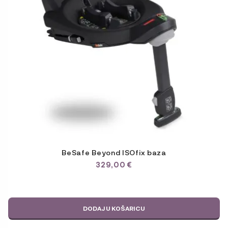
BeSafe Beyond ISOfix baza
329,00
€
DODAJ U KOŠARICU