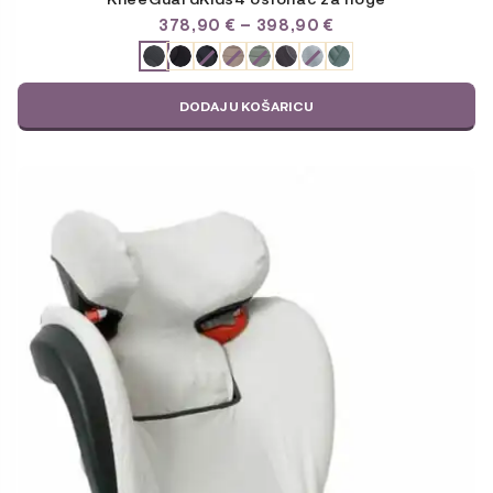
RASPON
378,90
€
–
398,90
€
CIJENA:
ODABERITE
OD
VARIJACIJU
378,90 €
DO
DODAJ U KOŠARICU
398,90 €