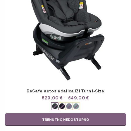
se
mogu
odabrati
na
stranici
proizvoda
BeSafe autosjedalica iZi Turn i-Size
RASPON
529,00
€
–
549,00
€
CIJENA:
ODABERITE
OD
VARIJACIJU
529,00 €
DO
TRENUTNO NEDOSTUPNO
549,00 €