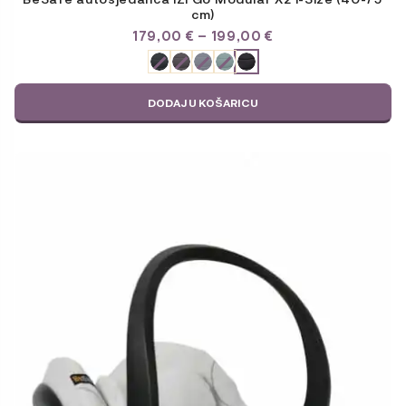
cm)
RASPON
179,00
€
–
199,00
€
CIJENA:
ODABERITE
OD
VARIJACIJU
179,00 €
DO
DODAJ U KOŠARICU
199,00 €