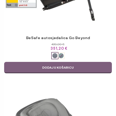
BeSafe autosjedalica Go Beyond
439,00
€
351,20
€
ODABERITE
VARIJACIJU
DODAJ U KOŠARICU
Ovaj
proizvod
ima
više
varijanti.
Opcije