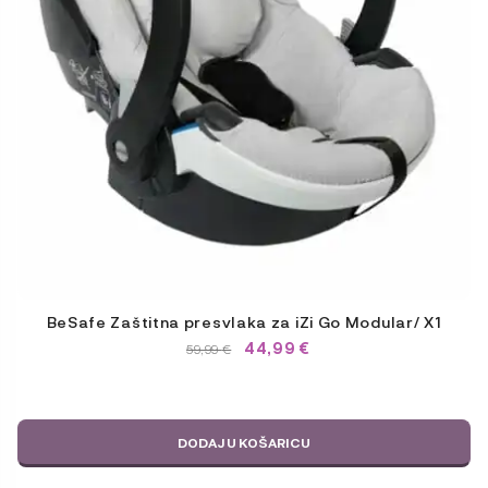
BeSafe Zaštitna presvlaka za iZi Go Modular/ X1
44,99
€
IZVORNA
TRENUTNA
59,99
€
CIJENA
CIJENA
BILA
JE:
JE:
59,99 €.
59,99 €.
DODAJ U KOŠARICU