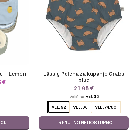
varijanti.
Opcije
se
mogu
odabrati
na
stranici
proizvoda
je – Lemon
Lässig Pelena za kupanje Crabs
blue
RNA
TRENUTNA
5
€
NA
CIJENA
21,95
€
JE:
ODABERITE
Veličina
: vel. 92
59,95 €.
VARIJACIJU
€.
VEL. 92
VEL. 86
VEL. 74/80
ICU
TRENUTNO NEDOSTUPNO