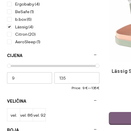
Ergobaby
(4)
BeSafe
(1)
b.box
(6)
Lässig
(4)
Citron
(20)
AeroSleep
(1)
CIJENA
Lässig 
Price:
9 €
—
135 €
VELIČINA
vel.
vel. 86
vel. 92
74/80
BOJA