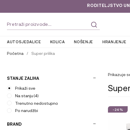
RODITELJSTVO UNLOC
Preskoči
Skoči
Pretraži:
na
do
navigaciju
sadržaja
AUTOSJEDALICE
KOLICA
NOŠENJE
HRANJENJE
Početna
/
Super prilika
Prikazuje s
STANJE ZALIHA
Super 
Prikaži sve
Na stanju
(4)
Trenutno nedostupno
-24%
Po narudžbi
BRAND