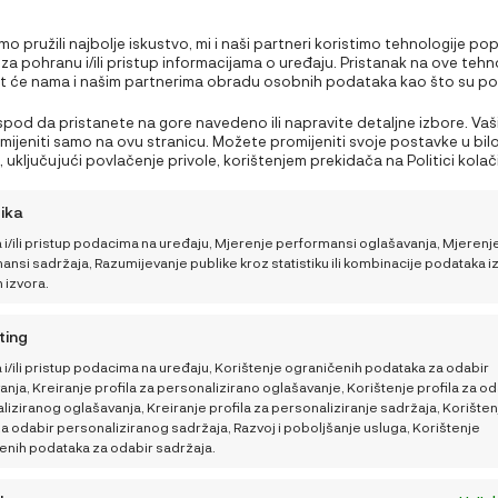
o pružili najbolje iskustvo, mi i naši partneri koristimo tehnologije po
 za pohranu i/ili pristup informacijama o uređaju. Pristanak na ove tehn
 će nama i našim partnerima obradu osobnih podataka kao što su p
PODRŠKA
edavanju ili jedinstveni ID-ovi na ovoj stranici i prikazujemo (ne)person
Nepristanak ili povlačenje privole može negativno utjecati na određen
 ispod da pristanete na gore navedeno ili napravite detaljne izbore. Vaš
Što ponijeti bebi za
Moj račun
i funkcije.
rimijeniti samo na ovu stranicu. Možete promijeniti svoje postavke u bil
obrok na plaži ili izletu?
 uključujući povlačenje privole, korištenjem prekidača na Politici kolačić
Nutricionistica donosi 3
NajNaj korisnički centar
a gumb za upravljanje privolom na dnu ekrana.
brza recepta
tika
Opći uvjeti kupnje i poslova
 i/ili pristup podacima na uređaju, Mjerenje performansi oglašavanja, Mjerenj
Kako pomoći bebi da
Načini plaćanja i sigurnost
nsi sadržaja, Razumijevanje publike kroz statistiku ili kombinacije podataka i
lakše podnese vrućine
h izvora.
Dostava
Kako sigurno putovati
ting
Sigurnosna obavijest
tijekom ljeta
 i/ili pristup podacima na uređaju, Korištenje ograničenih podataka za odabir
Povrati, zamjene i reklamaci
nja, Kreiranje profila za personalizirano oglašavanje, Korištenje profila za od
iziranog oglašavanja, Kreiranje profila za personaliziranje sadržaja, Korišten
Raskid ugovora
za odabir personaliziranog sadržaja, Razvoj i poboljšanje usluga, Korištenje
enih podataka za odabir sadržaja.
Postavke Privatnosti