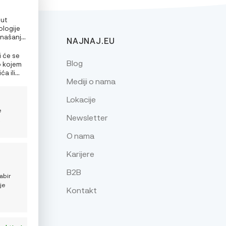
put
ologije
onašanje
NAJNAJ.EU
alizirane
e
i će se
Blog
o kojem
a ili
Mediji o nama
nja
Lokacije
e
Newsletter
z
O nama
Karijere
je
B2B
abir
je
Kontakt