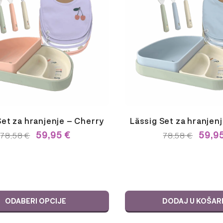
Set za hranjenje – Cherry
Lässig Set za hranjen
IZVORNA
TRENUTNA
IZVO
59,95
€
59,9
78,58
€
78,58
€
CIJENA
CIJENA
CIJE
BILA
JE:
BILA
JE:
59,95 €.
JE:
78,58 €.
78,58 
ODABERI OPCIJE
DODAJ U KOŠAR