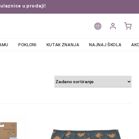
ulaznice u prodaji!
AMU
POKLONI
KUTAK ZNANJA
NAJNAJ ŠKOLA
AKC
Ovaj
proizvod
ima
više