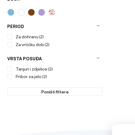
PERIOD
Za dohranu
(2)
Za vrtićku dob
(2)
VRSTA POSUĐA
Tanjuri i zdjelice
(2)
Pribor za jelo
(2)
Poništi filtere