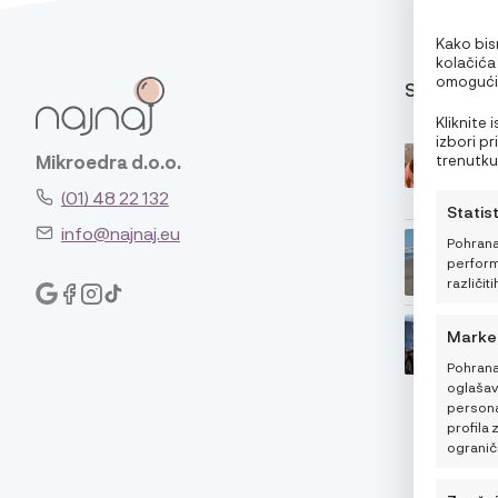
Kako bism
kolačića
omogućit
SAVJETI
pri pregl
oglase. 
Kliknite
značajke 
izbori p
trenutku,
Mikroedra d.o.o.
klikom n
(01) 48 22 132
Statis
info@najnaj.eu
Pohrana
performa
različiti
Marke
Pohrana
oglašava
personal
profila 
ogranič