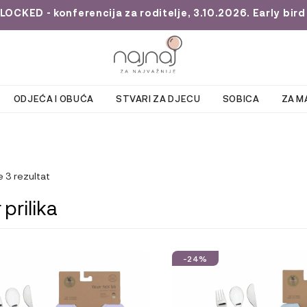
KED - konferencija za roditelje, 3.10.2026. Early bird 
ODJEĆA I OBUĆA
STVARI ZA DJECU
SOBICA
ZA M
e 3 rezultat
prilika
-24%