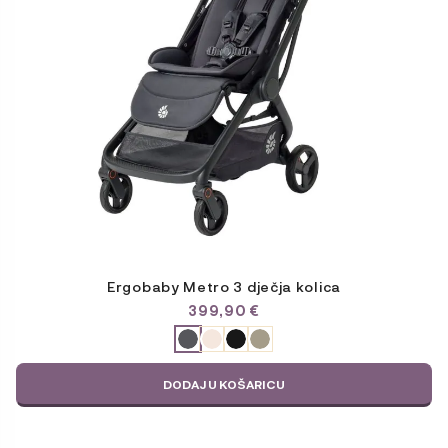
mogu
odabrati
na
stranici
proizvoda
Ergobaby Metro 3 dječja kolica
399,90
€
ODABERITE
VARIJACIJU
DODAJ U KOŠARICU