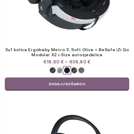
3u1 kolica Ergobaby Metro 3, Soft Olive + BeSafe iZi Go
Modular X2 i-Size autosjedalica
RASPON
618,80
€
–
638,80
€
CIJENA:
ODABERITE
OD
VARIJACIJU
618,80 €
DO
DODAJ U KOŠARICU
638,80 €
Ovaj
proizvod
ima
više
varijanti.