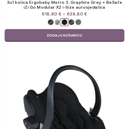
3u1 kolica Ergobaby Metro 3, Graphite Grey + BeSafe
iZi Go Modular X2 i-Size autosjedalica
RASPON
618,80
€
–
638,80
€
CIJENA:
ODABERITE
OD
VARIJACIJU
618,80 €
DO
DODAJ U KOŠARICU
638,80 €
Ovaj
proizvod
ima
više
varijanti.
Opcije
se
mogu
odabrati
na
stranici
proizvoda