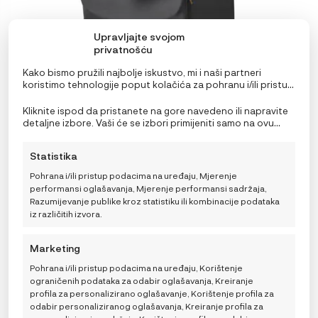
Upravljajte svojom
privatnošću
Kako bismo pružili najbolje iskustvo, mi i naši partneri
koristimo tehnologije poput kolačića za pohranu i/ili pristup
informacijama o uređaju. Pristanak na ove tehnologije
omogućit će nama i našim partnerima obradu osobnih
Kliknite ispod da pristanete na gore navedeno ili napravite
podataka kao što su ponašanje pri pregledavanju ili
detaljne izbore. Vaši će se izbori primijeniti samo na ovu
jedinstveni ID-ovi na ovoj stranici i prikazujemo
stranicu. Možete promijeniti svoje postavke u bilo kojem
Ergobaby Metro 3 ruksak za nošenje kolica
(ne)personalizirane oglase. Nepristanak ili povlačenje
trenutku, uključujući povlačenje privole, korištenjem
39,90
€
Statistika
privole može negativno utjecati na određene značajke i
prekidača na Politici kolačića ili klikom na gumb za
funkcije.
upravljanje privolom na dnu ekrana.
Pohrana i/ili pristup podacima na uređaju, Mjerenje
performansi oglašavanja, Mjerenje performansi sadržaja,
Razumijevanje publike kroz statistiku ili kombinacije podataka
DODAJ U KOŠARICU
iz različitih izvora.
Marketing
No more products
Pohrana i/ili pristup podacima na uređaju, Korištenje
ograničenih podataka za odabir oglašavanja, Kreiranje
profila za personalizirano oglašavanje, Korištenje profila za
odabir personaliziranog oglašavanja, Kreiranje profila za