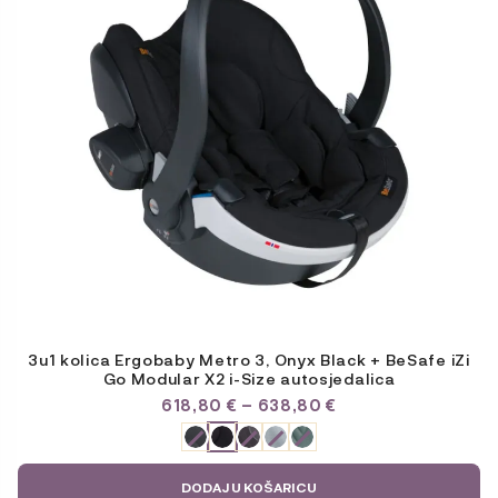
Opcije
se
mogu
odabrati
na
stranici
proizvoda
3u1 kolica Ergobaby Metro 3, Onyx Black + BeSafe iZi
Go Modular X2 i-Size autosjedalica
RASPON
618,80
€
–
638,80
€
CIJENA:
ODABERITE
OD
VARIJACIJU
618,80 €
DO
DODAJ U KOŠARICU
638,80 €