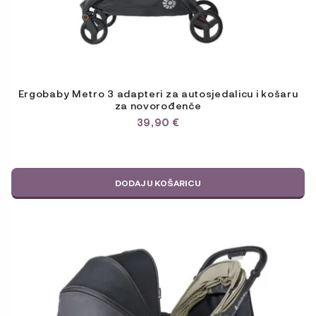
Ergobaby Metro 3 adapteri za autosjedalicu i košaru
za novorođenče
39,90
€
DODAJ U KOŠARICU