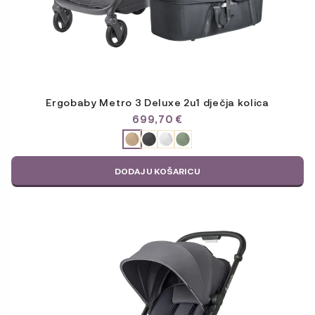
Ergobaby Metro 3 Deluxe 2u1 dječja kolica
699,70
€
ODABERITE
VARIJACIJU
DODAJ U KOŠARICU
Ovaj
proizvod
ima
više
varijanti.
Opcije
se