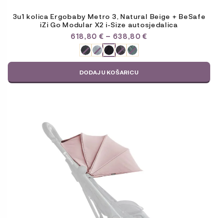
3u1 kolica Ergobaby Metro 3, Natural Beige + BeSafe
iZi Go Modular X2 i-Size autosjedalica
RASPON
618,80
€
–
638,80
€
CIJENA:
ODABERITE
OD
VARIJACIJU
618,80 €
DO
DODAJ U KOŠARICU
638,80 €
Ovaj
proizvod
ima
više
varijanti.
Opcije
se
mogu
odabrati
na
stranici
proizvoda