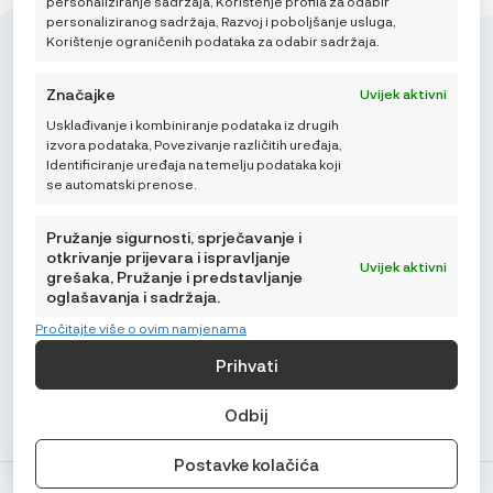
personaliziranje sadržaja, Korištenje profila za odabir
personaliziranog sadržaja, Razvoj i poboljšanje usluga,
Korištenje ograničenih podataka za odabir sadržaja.
Značajke
Uvijek aktivni
Usklađivanje i kombiniranje podataka iz drugih
Mikroedra d.o.o.
izvora podataka, Povezivanje različitih uređaja,
(01) 48 22 132
Identificiranje uređaja na temelju podataka koji
se automatski prenose.
info@najnaj.eu
Pružanje sigurnosti, sprječavanje i
otkrivanje prijevara i ispravljanje
Uvijek aktivni
grešaka, Pružanje i predstavljanje
oglašavanja i sadržaja.
SAVJETI
Pročitajte više o ovim namjenama
PODRŠKA
Prihvati
NAJNAJ.EU
Odbij
Postavke kolačića
© Najnaj.eu 2026.