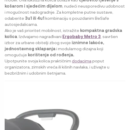
košarom i sjedećim dijelom
, nudeći neusporedivu udobnost
i mogućnost nadogradnje. Za kompletne putne sustave,
odaberite
3u1 ili 4u1
kombinaciju s pouzdanim BeSafe
autosjedalicama.
Ako je vaš prioritet mobilnost, istražite
kompaktna gradska
kolica
. Izdvajamo nagrađivani
Ergobaby Metro 3
, savršen
izbor za urbane obitelji zbog svoje
iznimne lakoće,
jednostavnog sklapanja
i modularnog dizajna koji
omogućuje
korištenje od rođenja.
Upotpunite svoja kolica praktičnim
dodacima
poput
organizatora, zimskih vreća ili kišnih navlaka, i uživajte u
bezbrižnim i udobnim šetnjama.