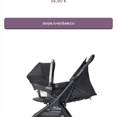
39,90
€
DODAJ U KOŠARICU