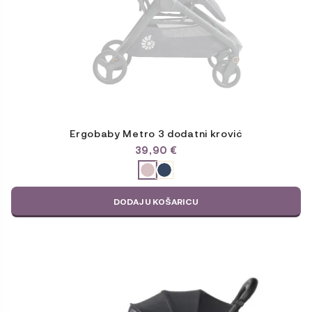
Ergobaby Metro 3 dodatni krović
39,90
€
ODABERITE
VARIJACIJU
DODAJ U KOŠARICU