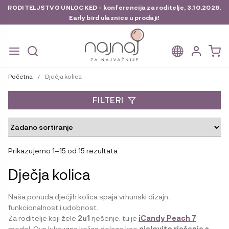
RODITELJSTVO UNLOCKED - konferencija za roditelje, 3.10.2026.
Early bird ulaznice u prodaji!
Preskoči
Skoči
na
do
Početna
/
Dječja kolica
navigaciju
sadržaja
FILTERI
Prikazujemo 1–15 od 15 rezultata
Dječja kolica
Naša ponuda dječjih kolica spaja vrhunski dizajn,
funkcionalnost i udobnost.
Za roditelje koji žele
2u1
rješenje, tu je
iCandy Peach 7
model. Ova luksuzna kolica dolaze kao
cjelovito rješenje s