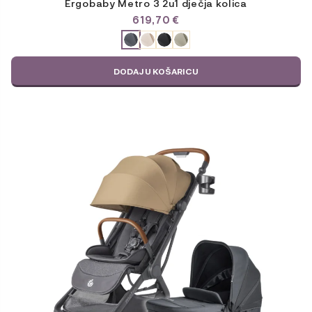
Ergobaby Metro 3 2u1 dječja kolica
619,70
€
ODABERITE
VARIJACIJU
DODAJ U KOŠARICU
Ovaj
proizvod
ima
više
varijanti.
Opcije
se
mogu
odabrati
na
stranici
proizvoda