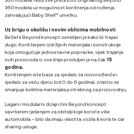
360 modela uz mogućnost korištenja od rođenja
zahvaljujući Baby Shell™ umetku.
Uz brigu o okolišu i novim oblicima mobilnosti
BeSafe Beyond koncept osmišljen je kako bi trajao
dugo. Korištenjem izdržljivih materijala i konstrukcije
koja omogućuje jednostavne popravke, vijek trajanja
svih proizvoda iz ove linije produljen je na čak
15
godina.
Korištenjem iste baze za sjedalo za novorođenče i
sjedalo za veću djecu (od 0 do 6 godina), znatno se
smanjuje količina materijala potrebnog za proizvodnju.
Lagani i modularni dizajn čini Beyond koncept
savršenim rješenjem za obitelji koje koriste više
automobila – bilo da imaju vlastita vozila ili koriste car
sharing usluge.