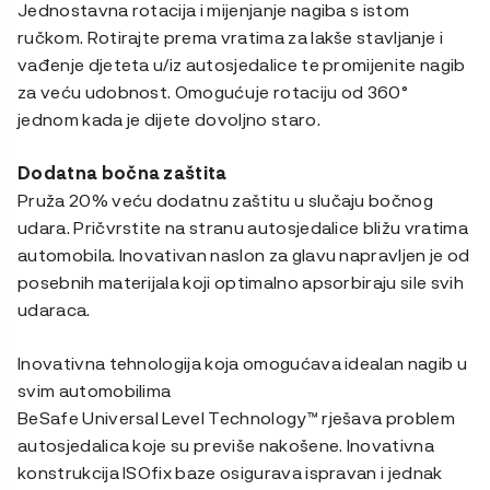
Jednostavna rotacija i mijenjanje nagiba s istom
ručkom. Rotirajte prema vratima za lakše stavljanje i
vađenje djeteta u/iz autosjedalice te promijenite nagib
za veću udobnost. Omogućuje rotaciju od 360°
jednom kada je dijete dovoljno staro.
Dodatna bočna zaštita
Pruža 20% veću dodatnu zaštitu u slučaju bočnog
udara. Pričvrstite na stranu autosjedalice bližu vratima
automobila. Inovativan naslon za glavu napravljen je od
posebnih materijala koji optimalno apsorbiraju sile svih
udaraca.
Inovativna tehnologija koja omogućava idealan nagib u
svim automobilima
BeSafe Universal Level Technology™ rješava problem
autosjedalica koje su previše nakošene. Inovativna
konstrukcija ISOfix baze osigurava ispravan i jednak