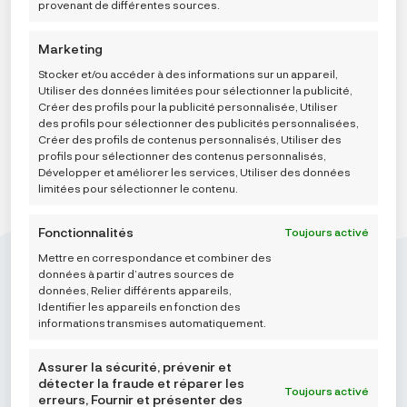
529,00 €
provenant de différentes sources.
À
Choose a option
619,00 €
Marketing
AJOUTER AU PANIER
Stocker et/ou accéder à des informations sur un appareil,
Utiliser des données limitées pour sélectionner la publicité,
Créer des profils pour la publicité personnalisée, Utiliser
des profils pour sélectionner des publicités personnalisées,
Créer des profils de contenus personnalisés, Utiliser des
profils pour sélectionner des contenus personnalisés,
Développer et améliorer les services, Utiliser des données
limitées pour sélectionner le contenu.
Fonctionnalités
Toujours activé
Mettre en correspondance et combiner des
données à partir d’autres sources de
données, Relier différents appareils,
Identifier les appareils en fonction des
informations transmises automatiquement.
Mikroedra d.o.o.
(01) 48 22 132
Assurer la sécurité, prévenir et
détecter la fraude et réparer les
info@najnaj.eu
Toujours activé
erreurs, Fournir et présenter des