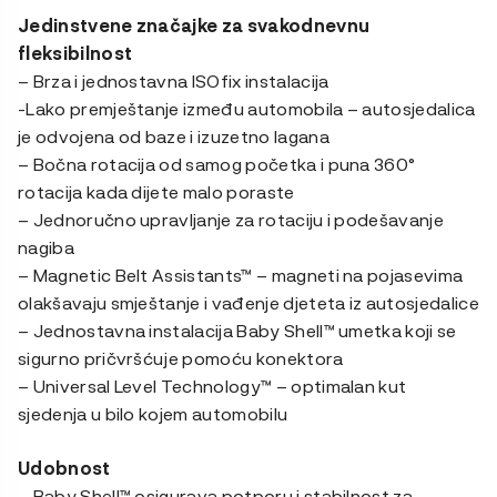
Jedinstvene značajke za svakodnevnu
fleksibilnost
– Brza i jednostavna ISOfix instalacija
-Lako premještanje između automobila – autosjedalica
je odvojena od baze i izuzetno lagana
– Bočna rotacija od samog početka i puna 360°
rotacija kada dijete malo poraste
– Jednoručno upravljanje za rotaciju i podešavanje
nagiba
– Magnetic Belt Assistants™ – magneti na pojasevima
olakšavaju smještanje i vađenje djeteta iz autosjedalice
– Jednostavna instalacija Baby Shell™ umetka koji se
sigurno pričvršćuje pomoću konektora
– Universal Level Technology™ – optimalan kut
sjedenja u bilo kojem automobilu
Udobnost
– Baby Shell™ osigurava potporu i stabilnost za