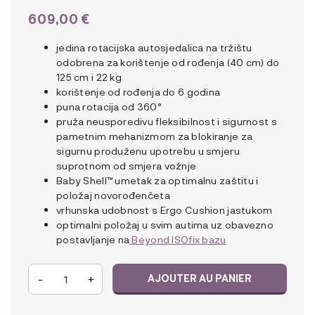
609,00
€
jedina rotacijska autosjedalica na tržištu
odobrena za korištenje od rođenja (40 cm) do
125 cm i 22 kg
korištenje od rođenja do 6 godina
puna rotacija od 360°
pruža neusporedivu fleksibilnost i sigurnost s
pametnim mehanizmom za blokiranje za
sigurnu produženu upotrebu u smjeru
suprotnom od smjera vožnje
Baby Shell™ umetak za optimalnu zaštitu i
položaj novorođenčeta
vrhunska udobnost s Ergo Cushion jastukom
optimalni položaj u svim autima uz obavezno
postavljanje na
Beyond ISOfix bazu
quantité
-
+
AJOUTER AU PANIER
de
BeSafe
Beyond²