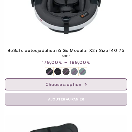
du
produit
BeSafe autosjedalica iZi Go Modular X2 i-Size (40-75
cm)
PLAGE
179,00
€
–
199,00
€
DE
PRIX :
179,00 €
À
Choose a option
199,00 €
AJOUTER AU PANIER
Ce
produit
a