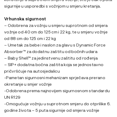
sigurnije u usporedbi s vožnjom u smjeru kretanja.
Vrhunska sigurnost
– Odobrena za vožnju u smjeru suprotnom od smjera
vožnje od 40 cm do 125 cm i 22 kg, te u smjeru vožnje
od 88 cm do 125 cm i 22 kg
– Umetak za bebe i naslon za glavu s Dynamic Force
Absorber™ za dodatnu zaštitu od bočnih udara
– Baby Shell™ za jedinstvenu zaštitu od rođenja
– SIP+ dodatna bočna zaštita koja se jednostavno
pričvršćuje na autosjedalicu
-Pametan sigurnosni mehanizam sprječava prerano
okretanje u smjer vožnje
-Odobrena prema najnovijem sigurnosnom standardu
UN R129
-Omogućuje vožnju u suprotnom smjeru do otprilike 6.
godine života – 5 puta sigurnije od smjera vožnje