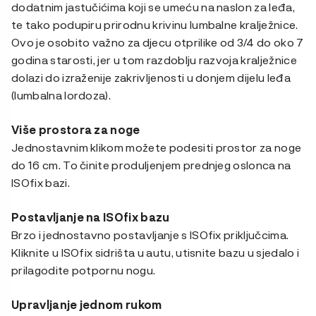
dodatnim jastučićima koji se umeću na naslon za leđa,
te tako podupiru prirodnu krivinu lumbalne kralježnice.
Ovo je osobito važno za djecu otprilike od 3/4 do oko 7
godina starosti, jer u tom razdoblju razvoja kralježnice
dolazi do izraženije zakrivljenosti u donjem dijelu leđa
(lumbalna lordoza).
Više prostora za noge
Jednostavnim klikom možete podesiti prostor za noge
do 16 cm. To činite produljenjem prednjeg oslonca na
ISOfix bazi.
Postavljanje na ISOfix bazu
Brzo i jednostavno postavljanje s ISOfix priključcima.
Kliknite u ISOfix sidrišta u autu, utisnite bazu u sjedalo i
prilagodite potpornu nogu.
Upravljanje jednom rukom