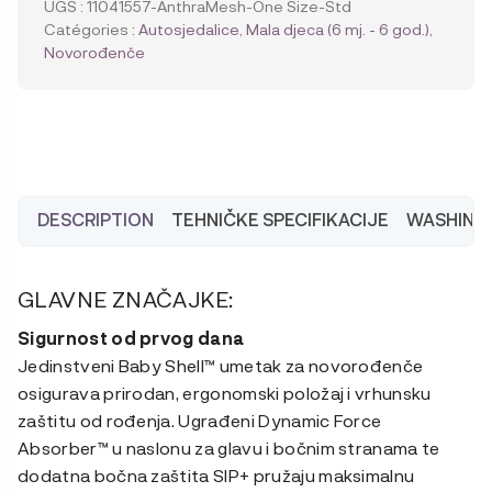
UGS :
11041557-AnthraMesh-One Size-Std
360
Catégories :
Autosjedalice
,
Mala djeca (6 mj. - 6 god.)
,
B
Novorođenče
Anthracite
Mesh
DESCRIPTION
TEHNIČKE SPECIFIKACIJE
WASHING
GLAVNE ZNAČAJKE:
Sigurnost od prvog dana
Jedinstveni Baby Shell™ umetak za novorođenče
osigurava prirodan, ergonomski položaj i vrhunsku
zaštitu od rođenja. Ugrađeni Dynamic Force
Absorber™ u naslonu za glavu i bočnim stranama te
dodatna bočna zaštita SIP+ pružaju maksimalnu