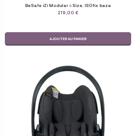
BeSafe iZi Modular i-Size, ISOfix baza
219,00
€
AJOUTER AU PANIER
Ce
produit
a
plusieurs
variations.
Les
options
peuvent
être
choisies
sur
la
page