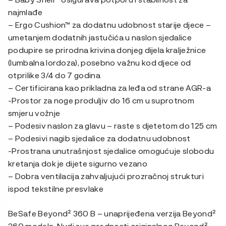
najmlađe
– Ergo Cushion™ za dodatnu udobnost starije djece –
umetanjem dodatnih jastučića u naslon sjedalice
podupire se prirodna krivina donjeg dijela kralježnice
(lumbalna lordoza), posebno važnu kod djece od
otprilike 3/4 do 7 godina
– Certificirana kao prikladna za leđa od strane AGR-a
-Prostor za noge produljiv do 16 cm u suprotnom
smjeru vožnje
– Podesiv naslon za glavu – raste s djetetom do 125 cm
– Podesivi nagib sjedalice za dodatnu udobnost
-Prostrana unutrašnjost sjedalice omogućuje slobodu
kretanja dok je dijete sigurno vezano
– Dobra ventilacija zahvaljujući prozračnoj strukturi
ispod tekstilne presvlake
BeSafe Beyond² 360 B – unaprijeđena verzija Beyond²
360 modela. Nudi sve prednosti originalnog Beyond²