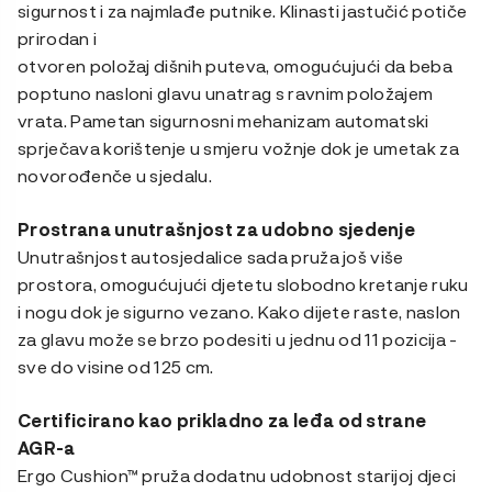
sigurnost i za najmlađe putnike. Klinasti jastučić potiče
prirodan i
otvoren položaj dišnih puteva, omogućujući da beba
poptuno nasloni glavu unatrag s ravnim položajem
vrata. Pametan sigurnosni mehanizam automatski
sprječava korištenje u smjeru vožnje dok je umetak za
novorođenče u sjedalu.
Prostrana unutrašnjost za udobno sjedenje
Unutrašnjost autosjedalice sada pruža još više
prostora, omogućujući djetetu slobodno kretanje ruku
i nogu dok je sigurno vezano. Kako dijete raste, naslon
za glavu može se brzo podesiti u jednu od 11 pozicija -
sve do visine od 125 cm.
Certificirano kao prikladno za leđa od strane
AGR-a
Ergo Cushion™ pruža dodatnu udobnost starijoj djeci