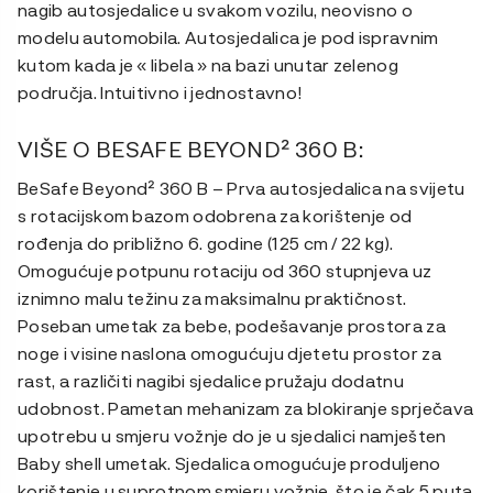
nagib autosjedalice u svakom vozilu, neovisno o
modelu automobila. Autosjedalica je pod ispravnim
kutom kada je « libela » na bazi unutar zelenog
područja. Intuitivno i jednostavno!
VIŠE O BESAFE BEYOND² 360 B:
BeSafe Beyond² 360 B – Prva autosjedalica na svijetu
s rotacijskom bazom odobrena za korištenje od
rođenja do približno 6. godine (125 cm / 22 kg).
Omogućuje potpunu rotaciju od 360 stupnjeva uz
iznimno malu težinu za maksimalnu praktičnost.
Poseban umetak za bebe, podešavanje prostora za
noge i visine naslona omogućuju djetetu prostor za
rast, a različiti nagibi sjedalice pružaju dodatnu
udobnost. Pametan mehanizam za blokiranje sprječava
upotrebu u smjeru vožnje do je u sjedalici namješten
Baby shell umetak. Sjedalica omogućuje produljeno
korištenje u suprotnom smjeru vožnje, što je čak 5 puta