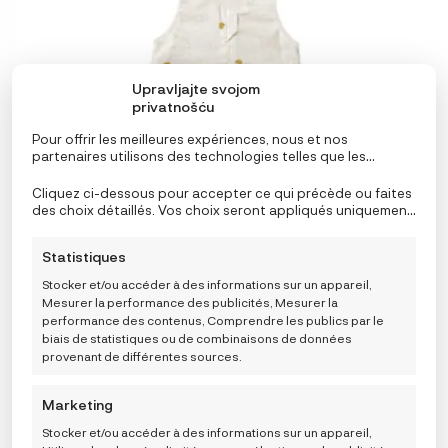
plusieurs
variations.
Les
options
peuvent
Upravljajte svojom
être
privatnošću
choisies
Pour offrir les meilleures expériences, nous et nos
sur
partenaires utilisons des technologies telles que les
la
cookies pour stocker et/ou accéder aux informations de
page
l’appareil. Le consentement à ces technologies nous
Cliquez ci-dessous pour accepter ce qui précède ou faites
permettra, ainsi qu’à nos partenaires, de traiter des
des choix détaillés. Vos choix seront appliqués uniquement
du
données personnelles telles que le comportement de
à ce site. Vous pouvez modifier vos réglages à tout
produit
navigation ou des ID uniques sur ce site et afficher des
moment, y compris le retrait de votre consentement, en
Statistiques
publicités (non-) personnalisées. Ne pas consentir ou
utilisant les boutons de la politique de cookies, ou en
retirer son consentement peut nuire à certaines
cliquant sur l’onglet de gestion du consentement en bas de
Stocker et/ou accéder à des informations sur un appareil,
fonctionnalités et fonctions.
l’écran.
Mesurer la performance des publicités, Mesurer la
performance des contenus, Comprendre les publics par le
biais de statistiques ou de combinaisons de données
provenant de différentes sources.
Kenguru Gold Vreća za spavanje TOG1, « Cloud »
PLAGE
59,95
€
–
63,95
€
DE
Marketing
ODABERITE
Taille
: 0-4 mj.
PRIX :
VARIJACIJU
Stocker et/ou accéder à des informations sur un appareil,
59,95 €
0-4 MJ.
4-8 MJ.