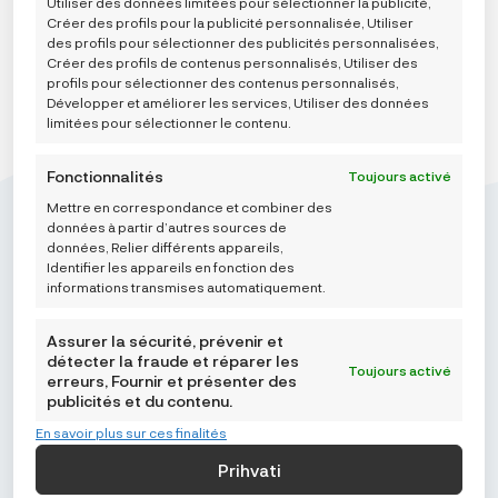
Utiliser des données limitées pour sélectionner la publicité,
À
63,95 €
Créer des profils pour la publicité personnalisée, Utiliser
des profils pour sélectionner des publicités personnalisées,
AJOUTER AU PANIER
Créer des profils de contenus personnalisés, Utiliser des
profils pour sélectionner des contenus personnalisés,
Développer et améliorer les services, Utiliser des données
limitées pour sélectionner le contenu.
Fonctionnalités
Toujours activé
Mettre en correspondance et combiner des
données à partir d’autres sources de
données, Relier différents appareils,
Identifier les appareils en fonction des
informations transmises automatiquement.
Mikroedra d.o.o.
(01) 48 22 132
Assurer la sécurité, prévenir et
info@najnaj.eu
détecter la fraude et réparer les
Toujours activé
erreurs, Fournir et présenter des
publicités et du contenu.
TIPS
En savoir plus sur ces finalités
PODRŠKA
Prihvati