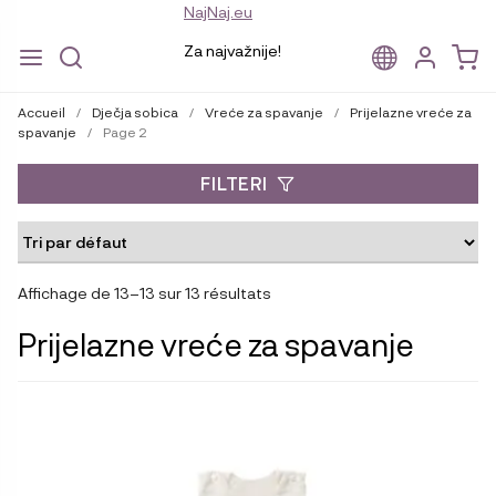
NajNaj.eu
Za najvažnije!
Aller
Aller
à
au
Accueil
/
Dječja sobica
/
Vreće za spavanje
/
Prijelazne vreće za
la
contenu
spavanje
/
Page 2
navigation
FILTERI
Affichage de 13–13 sur 13 résultats
Prijelazne vreće za spavanje
Ce
produit
a